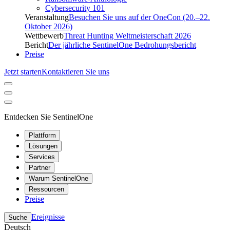
Cybersecurity 101
Veranstaltung
Besuchen Sie uns auf der OneCon (20.–22.
Oktober 2026)
Wettbewerb
Threat Hunting Weltmeisterschaft 2026
Bericht
Der jährliche SentinelOne Bedrohungsbericht
Preise
Jetzt starten
Kontaktieren Sie uns
Entdecken Sie SentinelOne
Plattform
Lösungen
Services
Partner
Warum SentinelOne
Ressourcen
Preise
Ereignisse
Suche
Deutsch