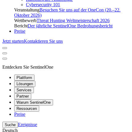
Cybersecurity 101
Veranstaltung
Besuchen Sie uns auf der OneCon (20.–22.
Oktober 2026)
Wettbewerb
Threat Hunting Weltmeisterschaft 2026
Bericht
Der jährliche SentinelOne Bedrohungsbericht
Preise
Jetzt starten
Kontaktieren Sie uns
Entdecken Sie SentinelOne
Plattform
Lösungen
Services
Partner
Warum SentinelOne
Ressourcen
Preise
Ereignisse
Suche
Deutsch