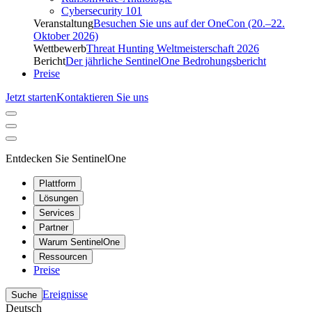
Cybersecurity 101
Veranstaltung
Besuchen Sie uns auf der OneCon (20.–22.
Oktober 2026)
Wettbewerb
Threat Hunting Weltmeisterschaft 2026
Bericht
Der jährliche SentinelOne Bedrohungsbericht
Preise
Jetzt starten
Kontaktieren Sie uns
Entdecken Sie SentinelOne
Plattform
Lösungen
Services
Partner
Warum SentinelOne
Ressourcen
Preise
Ereignisse
Suche
Deutsch