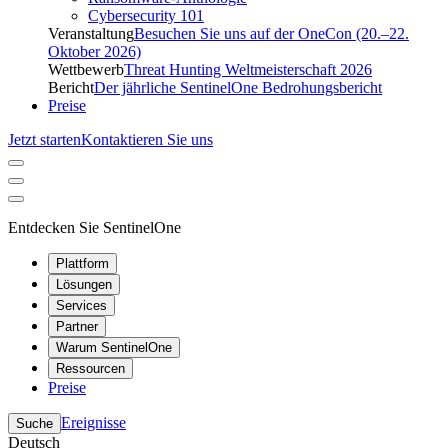
Cybersecurity 101
Veranstaltung
Besuchen Sie uns auf der OneCon (20.–22.
Oktober 2026)
Wettbewerb
Threat Hunting Weltmeisterschaft 2026
Bericht
Der jährliche SentinelOne Bedrohungsbericht
Preise
Jetzt starten
Kontaktieren Sie uns
Entdecken Sie SentinelOne
Plattform
Lösungen
Services
Partner
Warum SentinelOne
Ressourcen
Preise
Ereignisse
Suche
Deutsch