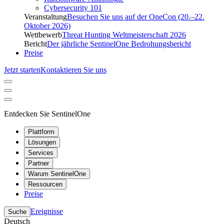
Cybersecurity 101
Veranstaltung
Besuchen Sie uns auf der OneCon (20.–22.
Oktober 2026)
Wettbewerb
Threat Hunting Weltmeisterschaft 2026
Bericht
Der jährliche SentinelOne Bedrohungsbericht
Preise
Jetzt starten
Kontaktieren Sie uns
Entdecken Sie SentinelOne
Plattform
Lösungen
Services
Partner
Warum SentinelOne
Ressourcen
Preise
Ereignisse
Suche
Deutsch