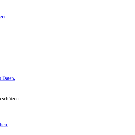
zen.
n Daten.
n schützen.
hen.