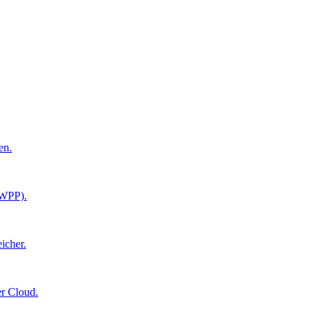
en.
CWPP).
icher.
r Cloud.