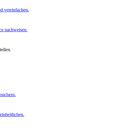
d vereinfachen.
nce nachweisen.
ellen.
sichern.
inheitlichen.