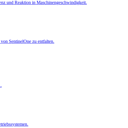
igenz und Reaktion in Maschinen­geschwindigkeit.
 von SentinelOne zu entfalten.
.
riebssystemen.