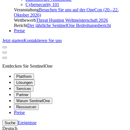
Cybersecurity 101
Veranstaltung
Besuchen Sie uns auf der OneCon (20.–22.
Oktober 2026)
Wettbewerb
Threat Hunting Weltmeisterschaft 2026
Bericht
Der jährliche SentinelOne Bedrohungsbericht
Preise
Jetzt starten
Kontaktieren Sie uns
Entdecken Sie SentinelOne
Plattform
Lösungen
Services
Partner
Warum SentinelOne
Ressourcen
Preise
Ereignisse
Suche
Deutsch