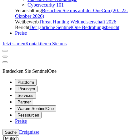
Cybersecurity 101
Veranstaltung
Besuchen Sie uns auf der OneCon (20.–22.
Oktober 2026)
Wettbewerb
Threat Hunting Weltmeisterschaft 2026
Bericht
Der jährliche SentinelOne Bedrohungsbericht
Preise
Jetzt starten
Kontaktieren Sie uns
Entdecken Sie SentinelOne
Plattform
Lösungen
Services
Partner
Warum SentinelOne
Ressourcen
Preise
Ereignisse
Suche
Deutsch