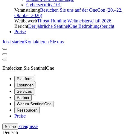
Cybersecurity 101
Veranstaltung
Besuchen Sie uns auf der OneCon (20.–22.
Oktober 2026)
Wettbewerb
Threat Hunting Weltmeisterschaft 2026
Bericht
Der jährliche SentinelOne Bedrohungsbericht
Preise
Jetzt starten
Kontaktieren Sie uns
Entdecken Sie SentinelOne
Plattform
Lösungen
Services
Partner
Warum SentinelOne
Ressourcen
Preise
Ereignisse
Suche
Deutsch