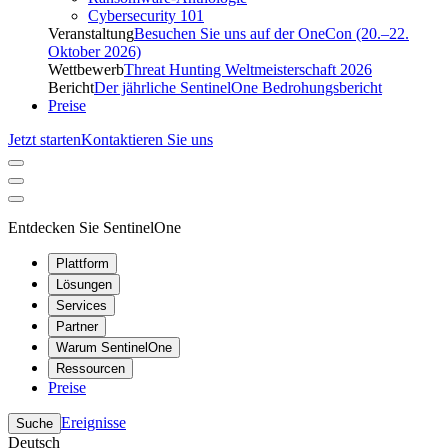
Cybersecurity 101
Veranstaltung
Besuchen Sie uns auf der OneCon (20.–22.
Oktober 2026)
Wettbewerb
Threat Hunting Weltmeisterschaft 2026
Bericht
Der jährliche SentinelOne Bedrohungsbericht
Preise
Jetzt starten
Kontaktieren Sie uns
Entdecken Sie SentinelOne
Plattform
Lösungen
Services
Partner
Warum SentinelOne
Ressourcen
Preise
Ereignisse
Suche
Deutsch