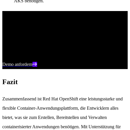
AKS benötigen.
Singularity™-Plattform
Verbessern Sie Ihre Sicherheitslage mit Echtzeit-Erkennung,
maschineller Reaktion und vollständiger Transparenz Ihrer gesamten
digitalen Umgebung.
Demo anfordern
Fazit
Zusammenfassend ist Red Hat OpenShift eine leistungsstarke und
flexible Container-Anwendungsplattform, die Entwicklern alles
bietet, was sie zum Erstellen, Bereitstellen und Verwalten
containerisierter Anwendungen benötigen. Mit Unterstützung für