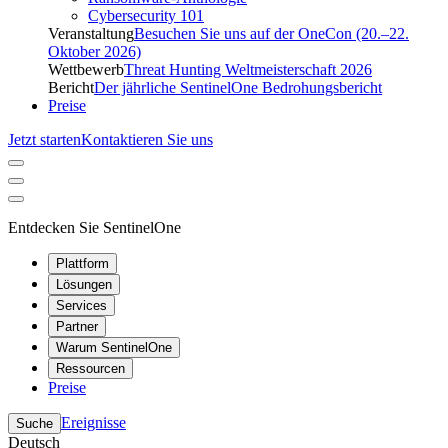
Cybersecurity 101
Veranstaltung
Besuchen Sie uns auf der OneCon (20.–22.
Oktober 2026)
Wettbewerb
Threat Hunting Weltmeisterschaft 2026
Bericht
Der jährliche SentinelOne Bedrohungsbericht
Preise
Jetzt starten
Kontaktieren Sie uns
Entdecken Sie SentinelOne
Plattform
Lösungen
Services
Partner
Warum SentinelOne
Ressourcen
Preise
Ereignisse
Suche
Deutsch