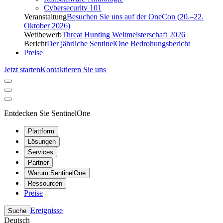
Cybersecurity 101
Veranstaltung
Besuchen Sie uns auf der OneCon (20.–22.
Oktober 2026)
Wettbewerb
Threat Hunting Weltmeisterschaft 2026
Bericht
Der jährliche SentinelOne Bedrohungsbericht
Preise
Jetzt starten
Kontaktieren Sie uns
Entdecken Sie SentinelOne
Plattform
Lösungen
Services
Partner
Warum SentinelOne
Ressourcen
Preise
Ereignisse
Suche
Deutsch