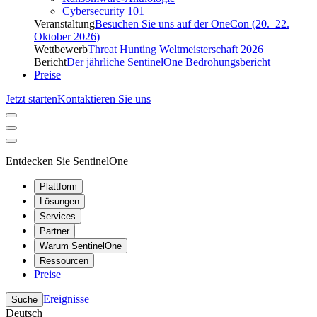
Cybersecurity 101
Veranstaltung
Besuchen Sie uns auf der OneCon (20.–22.
Oktober 2026)
Wettbewerb
Threat Hunting Weltmeisterschaft 2026
Bericht
Der jährliche SentinelOne Bedrohungsbericht
Preise
Jetzt starten
Kontaktieren Sie uns
Entdecken Sie SentinelOne
Plattform
Lösungen
Services
Partner
Warum SentinelOne
Ressourcen
Preise
Ereignisse
Suche
Deutsch