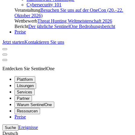
Cybersecurity 101
Veranstaltung
Besuchen Sie uns auf der OneCon (20.–22.
Oktober 2026)
Wettbewerb
Threat Hunting Weltmeisterschaft 2026
Bericht
Der jährliche SentinelOne Bedrohungsbericht
Preise
Jetzt starten
Kontaktieren Sie uns
Entdecken Sie SentinelOne
Plattform
Lösungen
Services
Partner
Warum SentinelOne
Ressourcen
Preise
Ereignisse
Suche
Deutsch