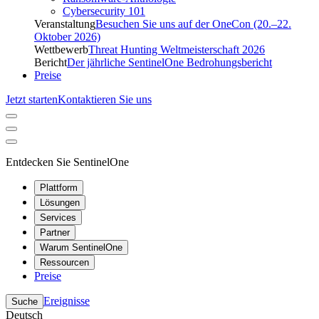
Cybersecurity 101
Veranstaltung
Besuchen Sie uns auf der OneCon (20.–22.
Oktober 2026)
Wettbewerb
Threat Hunting Weltmeisterschaft 2026
Bericht
Der jährliche SentinelOne Bedrohungsbericht
Preise
Jetzt starten
Kontaktieren Sie uns
Entdecken Sie SentinelOne
Plattform
Lösungen
Services
Partner
Warum SentinelOne
Ressourcen
Preise
Ereignisse
Suche
Deutsch