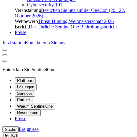
Cybersecurity 101
Veranstaltung
Besuchen Sie uns auf der OneCon (20.–22.
Oktober 2026)
Wettbewerb
Threat Hunting Weltmeisterschaft 2026
Bericht
Der jährliche SentinelOne Bedrohungsbericht
Preise
Jetzt starten
Kontaktieren Sie uns
Entdecken Sie SentinelOne
Plattform
Lösungen
Services
Partner
Warum SentinelOne
Ressourcen
Preise
Ereignisse
Suche
Deutsch