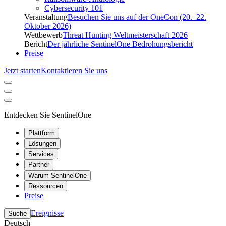
Cybersecurity 101
Veranstaltung
Besuchen Sie uns auf der OneCon (20.–22.
Oktober 2026)
Wettbewerb
Threat Hunting Weltmeisterschaft 2026
Bericht
Der jährliche SentinelOne Bedrohungsbericht
Preise
Jetzt starten
Kontaktieren Sie uns
Entdecken Sie SentinelOne
Plattform
Lösungen
Services
Partner
Warum SentinelOne
Ressourcen
Preise
Ereignisse
Suche
Deutsch