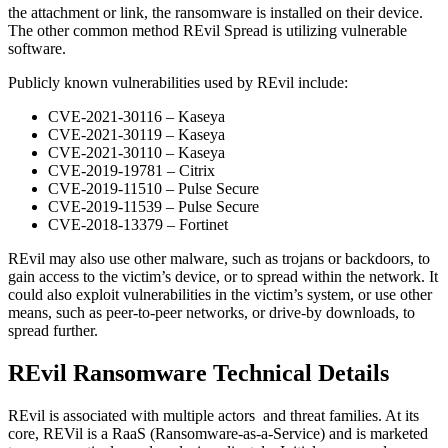
the attachment or link, the ransomware is installed on their device.
The other common method REvil Spread is utilizing vulnerable
software.
Publicly known vulnerabilities used by REvil include:
CVE-2021-30116 – Kaseya
CVE-2021-30119 – Kaseya
CVE-2021-30110 – Kaseya
CVE-2019-19781 – Citrix
CVE-2019-11510 – Pulse Secure
CVE-2019-11539 – Pulse Secure
CVE-2018-13379 – Fortinet
REvil may also use other malware, such as trojans or backdoors, to
gain access to the victim’s device, or to spread within the network. It
could also exploit vulnerabilities in the victim’s system, or use other
means, such as peer-to-peer networks, or drive-by downloads, to
spread further.
REvil Ransomware Technical Details
REvil is associated with multiple actors and threat families. At its
core, REVil is a RaaS (Ransomware-as-a-Service) and is marketed