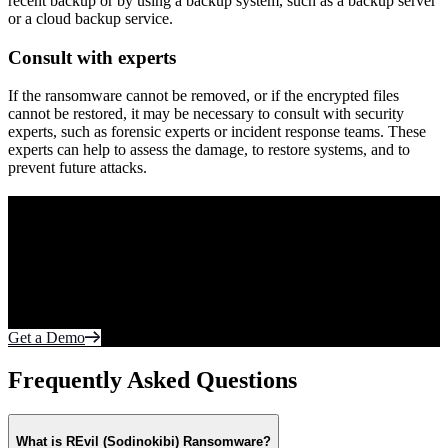
recent backup or by using a backup system, such as a backup server
or a cloud backup service.
Consult with experts
If the ransomware cannot be removed, or if the encrypted files
cannot be restored, it may be necessary to consult with security
experts, such as forensic experts or incident response teams. These
experts can help to assess the damage, to restore systems, and to
prevent future attacks.
Purpose Built to Prevent Tomorrow’s Threats.
Today.
Your most sensitive data lives on the endpoint and in the cloud.
Protect what matters most from cyberattacks. Fortify every edge of
the network with realtime autonomous protection.
Get a Demo
Frequently Asked Questions
What is REvil (Sodinokibi) Ransomware?