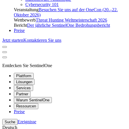
Cybersecurity 101
Veranstaltung
Besuchen Sie uns auf der OneCon (20.–22.
Oktober 2026)
Wettbewerb
Threat Hunting Weltmeisterschaft 2026
Bericht
Der jährliche SentinelOne Bedrohungsbericht
Preise
Jetzt starten
Kontaktieren Sie uns
Entdecken Sie SentinelOne
Plattform
Lösungen
Services
Partner
Warum SentinelOne
Ressourcen
Preise
Ereignisse
Suche
Deutsch