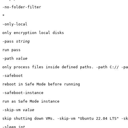
-no-folder-filter

*

-only-local

only encryption local disks

-pass 
string
run pass

-path 
value
only process files inside defined paths. -path C:// -pa
-safeboot

reboot in Safe Mode before running

-safeboot-instance

run as Safe Mode instance

-skip-vm 
value
skip shutting down VMs. -skip-vm "Ubuntu 22.04 LTS" -sk
-sleep 
int