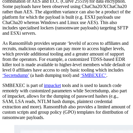
combination of AES and ECC (Curve 25519) for data encryption.
Some payloads have been observed using ChaCha20/XChaCha20
rather than AES. The algorithm variance can also be a product of the
platform for which the payload is built (e.g. ESXI payloads use
ChaCha20 whereas Windows and Linux use AES). This also
includes specialised lockers (ransomware payloads) targeting SFTP
and ESXi servers.
As RansomHub provides separate ‘levelsl of access to affiliates and
recruits, malicious operators can pay more to access higher levels,
which provide additional tooling and a greater amount of support
from the operators. For example, a customized TDSS-based EDR
killer tool is made available to higher-level members while default or
level 0 affiliates have access to only basic tooling which includes
‘Secretsdump’
(a hash dumping tool) and
‘SMBEXEC’
.
SMBEXEC is part of
impacket
tools and is used to launch code
remotely with customized parameters while Secretsdump, also part
of impacket, allows for the dumping of password hashes (e.g.,
SAM, LSA reads, NTLM hash dumps, plaintext credential
extraction and more). RansomHub also provides a limited amount of
custom scripts and group policy (GPO) templates for distribution of
ransomware payloads.