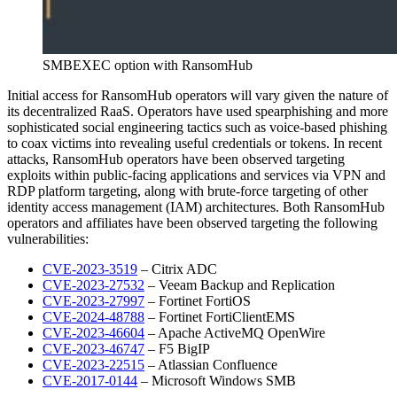
SMBEXEC option with RansomHub
Initial access for RansomHub operators will vary given the nature of
its decentralized RaaS. Operators have used spearphishing and more
sophisticated social engineering tactics such as voice-based phishing
to coax victims into revealing useful credentials or tokens. In recent
attacks, RansomHub operators have been observed targeting
exploits within public-facing applications and services via VPN and
RDP platform targeting, along with brute-force targeting of other
identity access management (IAM) architectures. Both RansomHub
operators and affiliates have been observed targeting the following
vulnerabilities:
CVE-2023-3519
– Citrix ADC
CVE-2023-27532
– Veeam Backup and Replication
CVE-2023-27997
– Fortinet FortiOS
CVE-2024-48788
– Fortinet FortiClientEMS
CVE-2023-46604
– Apache ActiveMQ OpenWire
CVE-2023-46747
– F5 BigIP
CVE-2023-22515
– Atlassian Confluence
CVE-2017-0144
– Microsoft Windows SMB