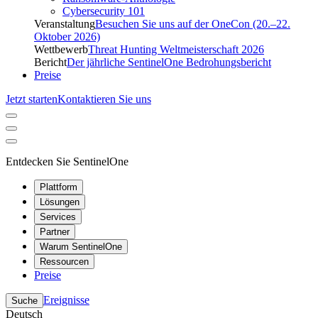
Cybersecurity 101
Veranstaltung
Besuchen Sie uns auf der OneCon (20.–22.
Oktober 2026)
Wettbewerb
Threat Hunting Weltmeisterschaft 2026
Bericht
Der jährliche SentinelOne Bedrohungsbericht
Preise
Jetzt starten
Kontaktieren Sie uns
Entdecken Sie SentinelOne
Plattform
Lösungen
Services
Partner
Warum SentinelOne
Ressourcen
Preise
Ereignisse
Suche
Deutsch