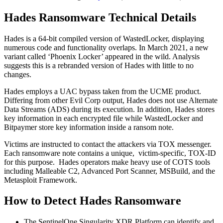
Hades Ransomware Technical Details
Hades is a 64-bit compiled version of WastedLocker, displaying
numerous code and functionality overlaps. In March 2021, a new
variant called ‘Phoenix Locker’ appeared in the wild. Analysis
suggests this is a rebranded version of Hades with little to no
changes.
Hades employs a UAC bypass taken from the UCME product.
Differing from other Evil Corp output, Hades does not use Alternate
Data Streams (ADS) during its execution. In addition, Hades stores
key information in each encrypted file while WastedLocker and
Bitpaymer store key information inside a ransom note.
Victims are instructed to contact the attackers via TOX messenger.
Each ransomware note contains a unique, victim-specific, TOX-ID
for this purpose. Hades operators make heavy use of COTS tools
including Malleable C2, Advanced Port Scanner, MSBuild, and the
Metasploit Framework.
How to Detect Hades Ransomware
The SentinelOne Singularity XDR Platform can identify and