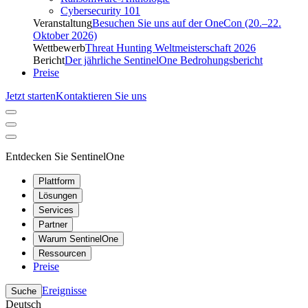
Cybersecurity 101
Veranstaltung
Besuchen Sie uns auf der OneCon (20.–22.
Oktober 2026)
Wettbewerb
Threat Hunting Weltmeisterschaft 2026
Bericht
Der jährliche SentinelOne Bedrohungsbericht
Preise
Jetzt starten
Kontaktieren Sie uns
Entdecken Sie SentinelOne
Plattform
Lösungen
Services
Partner
Warum SentinelOne
Ressourcen
Preise
Ereignisse
Suche
Deutsch