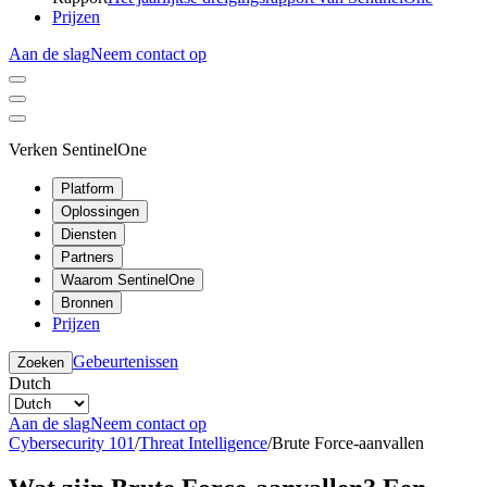
Prijzen
Aan de slag
Neem contact op
Verken SentinelOne
Platform
Oplossingen
Diensten
Partners
Waarom SentinelOne
Bronnen
Prijzen
Gebeurtenissen
Zoeken
Dutch
Aan de slag
Neem contact op
Cybersecurity 101
/
Threat Intelligence
/
Brute Force-aanvallen