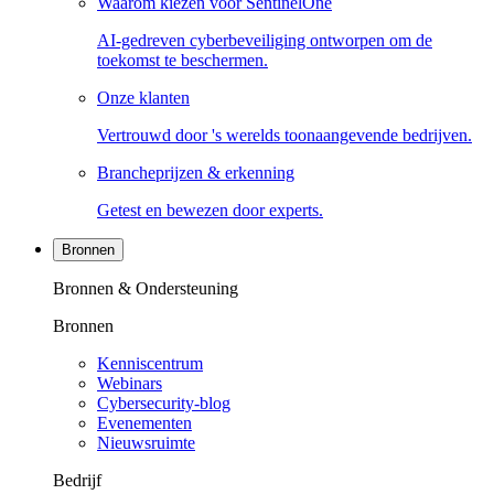
Waarom kiezen voor SentinelOne
AI-gedreven cyberbeveiliging ontworpen om de
toekomst te beschermen.
Onze klanten
Vertrouwd door 's werelds toonaangevende bedrijven.
Brancheprijzen & erkenning
Getest en bewezen door experts.
Bronnen
Bronnen & Ondersteuning
Bronnen
Kenniscentrum
Webinars
Cybersecurity-blog
Evenementen
Nieuwsruimte
Bedrijf