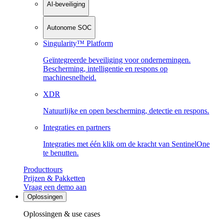
AI-beveiliging
Autonome SOC
Singularity™ Platform
Geïntegreerde beveiliging voor ondernemingen.
Bescherming, intelligentie en respons op
machinesnelheid.
XDR
Natuurlijke en open bescherming, detectie en respons.
Integraties en partners
Integraties met één klik om de kracht van SentinelOne
te benutten.
Producttours
Prijzen & Pakketten
Vraag een demo aan
Oplossingen
Oplossingen & use cases