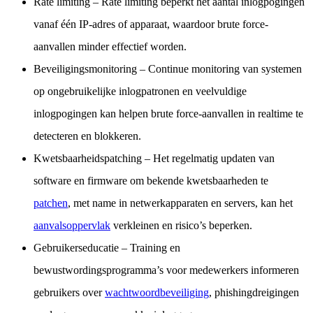
Rate limiting
– Rate limiting beperkt het aantal inlogpogingen
vanaf één IP-adres of apparaat, waardoor brute force-
aanvallen minder effectief worden.
Beveiligingsmonitoring
– Continue monitoring van systemen
op ongebruikelijke inlogpatronen en veelvuldige
inlogpogingen kan helpen brute force-aanvallen in realtime te
detecteren en blokkeren.
Kwetsbaarheidspatching
– Het regelmatig updaten van
software en firmware om bekende kwetsbaarheden te
patchen
, met name in netwerkapparaten en servers, kan het
aanvalsoppervlak
verkleinen en risico’s beperken.
Gebruikerseducatie
– Training en
bewustwordingsprogramma’s voor medewerkers informeren
gebruikers over
wachtwoordbeveiliging
, phishingdreigingen