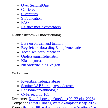
Over SentinelOne
Carrières
S Ventures
S Foundation
FAQ
Relaties met investeerders
Klantensucces & Ondersteuning
Live en on-demand training
Begeleide onboarding & implementatie
Technisch accountbeheer
Ondersteuningsdiensten
Klantenportaal
Nu ondersteuning krijgen
Verkennen
Kwetsbaarhedendatabase
SentinelLABS dreigingsonderzoek
Ransomware-anthologie
Cybersecurity 101
Evenement
Kom bij ons op OneCon (20–22 okt. 2026)
Competitie
Threat Hunting Wereldkampioenschap 2026
Rapport
Het jaarlijkse dreigingsrapport van SentinelOne