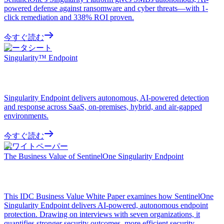
powered defense against ransomware and cyber threats—with 1-
click remediation and 338% ROI proven.
今すぐ読む
データシート
Singularity™ Endpoint
Singularity Endpoint delivers autonomous, AI-powered detection
and response across SaaS, on-premises, hybrid, and air-gapped
environments.
今すぐ読む
ホワイトペーパー
The Business Value of SentinelOne Singularity Endpoint
This IDC Business Value White Paper examines how SentinelOne
Singularity Endpoint delivers AI-powered, autonomous endpoint
protection. Drawing on interviews with seven organizations, it
quantifies stronger security outcomes, more efficient security