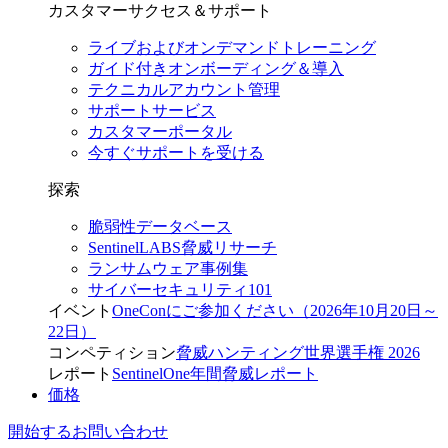
カスタマーサクセス＆サポート
ライブおよびオンデマンドトレーニング
ガイド付きオンボーディング＆導入
テクニカルアカウント管理
サポートサービス
カスタマーポータル
今すぐサポートを受ける
探索
脆弱性データベース
SentinelLABS脅威リサーチ
ランサムウェア事例集
サイバーセキュリティ101
イベント
OneConにご参加ください（2026年10月20日～
22日）
コンペティション
脅威ハンティング世界選手権 2026
レポート
SentinelOne年間脅威レポート
価格
開始する
お問い合わせ