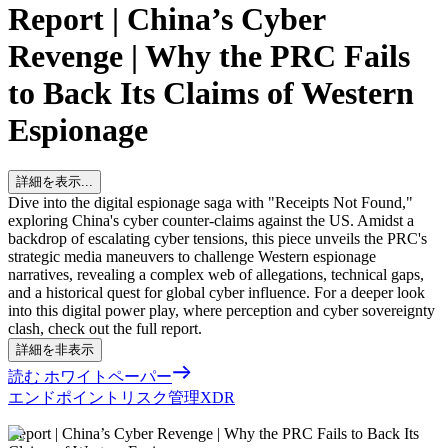
Report | China’s Cyber
Revenge | Why the PRC Fails
to Back Its Claims of Western
Espionage
詳細を表示...
Dive into the digital espionage saga with "Receipts Not Found,"
exploring China's cyber counter-claims against the US. Amidst a
backdrop of escalating cyber tensions, this piece unveils the PRC's
strategic media maneuvers to challenge Western espionage
narratives, revealing a complex web of allegations, technical gaps,
and a historical quest for global cyber influence. For a deeper look
into this digital power play, where perception and cyber sovereignty
clash, check out the full report.
詳細を非表示
読む ホワイトペーパー
エンドポイント
リスク管理
XDR
Report | China’s Cyber Revenge | Why the PRC Fails to Back Its