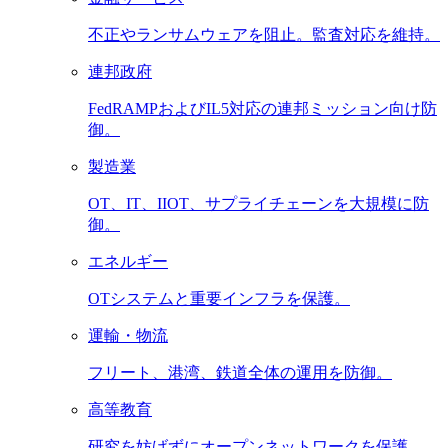
不正やランサムウェアを阻止。監査対応を維持。
連邦政府
FedRAMPおよびIL5対応の連邦ミッション向け防
御。
製造業
OT、IT、IIOT、サプライチェーンを大規模に防
御。
エネルギー
OTシステムと重要インフラを保護。
運輸・物流
フリート、港湾、鉄道全体の運用を防御。
高等教育
研究を妨げずにオープンネットワークを保護。