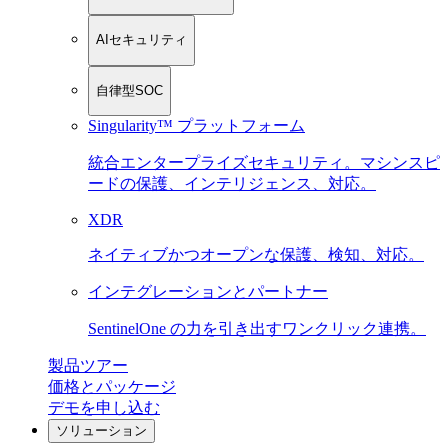
AIセキュリティ
自律型SOC
Singularity™ プラットフォーム
統合エンタープライズセキュリティ。マシンスピ
ードの保護、インテリジェンス、対応。
XDR
ネイティブかつオープンな保護、検知、対応。
インテグレーションとパートナー
SentinelOne の力を引き出すワンクリック連携。
製品ツアー
価格とパッケージ
デモを申し込む
ソリューション