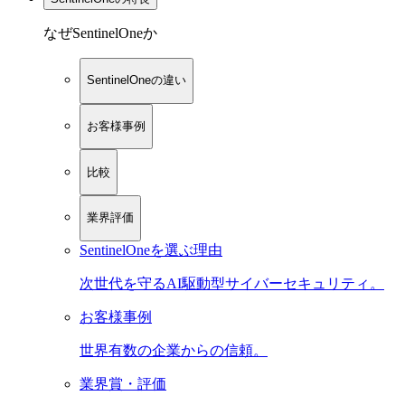
なぜSentinelOneか
SentinelOneの違い
お客様事例
比較
業界評価
SentinelOneを選ぶ理由
次世代を守るAI駆動型サイバーセキュリティ。
お客様事例
世界有数の企業からの信頼。
業界賞・評価