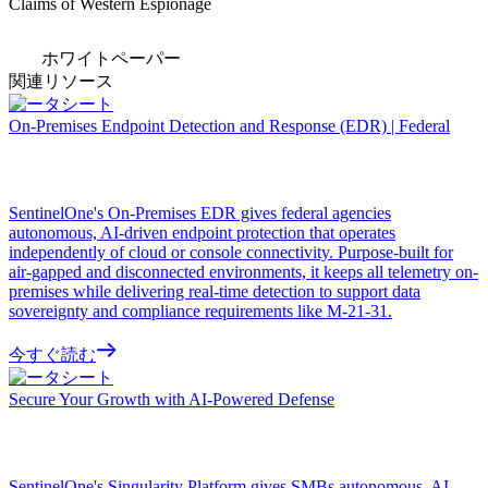
Claims of Western Espionage
ホワイトペーパー
関連リソース
データシート
On-Premises Endpoint Detection and Response (EDR) | Federal
SentinelOne's On-Premises EDR gives federal agencies
autonomous, AI-driven endpoint protection that operates
independently of cloud or console connectivity. Purpose-built for
air-gapped and disconnected environments, it keeps all telemetry on-
premises while delivering real-time detection to support data
sovereignty and compliance requirements like M-21-31.
今すぐ読む
データシート
Secure Your Growth with AI-Powered Defense
SentinelOne's Singularity Platform gives SMBs autonomous, AI-