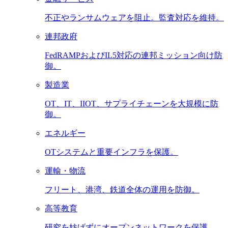
不正やランサムウェアを阻止。監査対応を維持。
連邦政府
FedRAMPおよびIL5対応の連邦ミッション向け防
御。
製造業
OT、IT、IIOT、サプライチェーンを大規模に防
御。
エネルギー
OTシステムと重要インフラを保護。
運輸・物流
フリート、港湾、鉄道全体の運用を防御。
高等教育
研究を妨げずにオープンネットワークを保護。