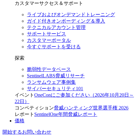
カスタマーサクセス＆サポート
ライブおよびオンデマンドトレーニング
ガイド付きオンボーディング＆導入
テクニカルアカウント管理
サポートサービス
カスタマーポータル
今すぐサポートを受ける
探索
脆弱性データベース
SentinelLABS脅威リサーチ
ランサムウェア事例集
サイバーセキュリティ101
イベント
OneConにご参加ください（2026年10月20日～
22日）
コンペティション
脅威ハンティング世界選手権 2026
レポート
SentinelOne年間脅威レポート
価格
開始する
お問い合わせ