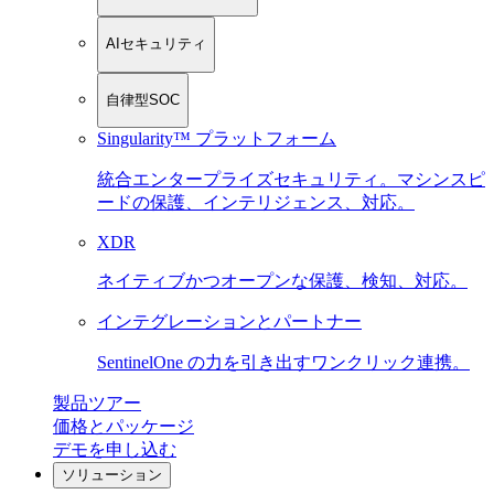
AIセキュリティ
自律型SOC
Singularity™ プラットフォーム
統合エンタープライズセキュリティ。マシンスピ
ードの保護、インテリジェンス、対応。
XDR
ネイティブかつオープンな保護、検知、対応。
インテグレーションとパートナー
SentinelOne の力を引き出すワンクリック連携。
製品ツアー
価格とパッケージ
デモを申し込む
ソリューション