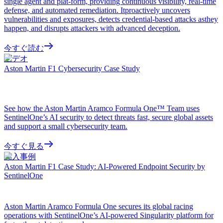
single agent and plat-form, providing continuous visibility, real-time
defense, and automated remediation. Itproactively uncovers
vulnerabilities and exposures, detects credential-based attacks asthey
happen, and disrupts attackers with advanced deception.
今すぐ読む
ビデオ
Aston Martin F1 Cybersecurity Case Study
See how the Aston Martin Aramco Formula One™ Team uses
SentinelOne’s AI security to detect threats fast, secure global assets
and support a small cybersecurity team.
今すぐ見る
導入事例
Aston Martin F1 Case Study: AI-Powered Endpoint Security by
SentinelOne
Aston Martin Aramco Formula One secures its global racing
operations with SentinelOne’s AI-powered Singularity platform for