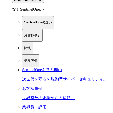
なぜSentinelOneか
SentinelOneの違い
お客様事例
比較
業界評価
SentinelOneを選ぶ理由
次世代を守るAI駆動型サイバーセキュリティ。
お客様事例
世界有数の企業からの信頼。
業界賞・評価