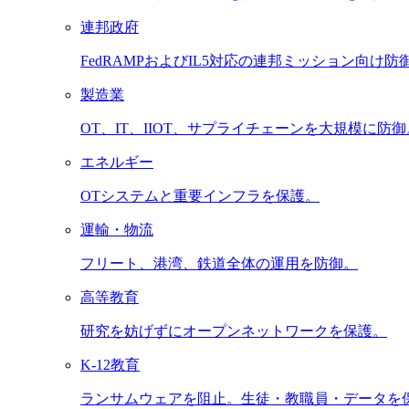
連邦政府
FedRAMPおよびIL5対応の連邦ミッション向け防
製造業
OT、IT、IIOT、サプライチェーンを大規模に防御
エネルギー
OTシステムと重要インフラを保護。
運輸・物流
フリート、港湾、鉄道全体の運用を防御。
高等教育
研究を妨げずにオープンネットワークを保護。
K-12教育
ランサムウェアを阻止。生徒・教職員・データを