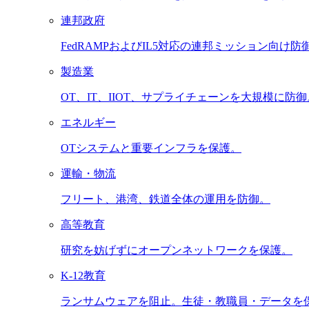
連邦政府
FedRAMPおよびIL5対応の連邦ミッション向け防
製造業
OT、IT、IIOT、サプライチェーンを大規模に防御
エネルギー
OTシステムと重要インフラを保護。
運輸・物流
フリート、港湾、鉄道全体の運用を防御。
高等教育
研究を妨げずにオープンネットワークを保護。
K-12教育
ランサムウェアを阻止。生徒・教職員・データを