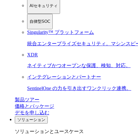
AIセキュリティ
自律型SOC
Singularity™ プラットフォーム
統合エンタープライズセキュリティ。マシンスピ
XDR
ネイティブかつオープンな保護、検知、対応。
インテグレーションとパートナー
SentinelOne の力を引き出すワンクリック連携。
製品ツアー
価格とパッケージ
デモを申し込む
ソリューション
ソリューションとユースケース