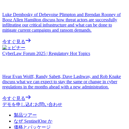
Luke Dembosky of Debevoise Plimpton and Brendan Rooney of
Booz Allen Hamilton discuss how threat actors are successfully
infiltrating our critical infrastructure and what can be done to
mitigate current campaigns and ransom demands.
今すぐ見る
ウェビナー
CyberLaw Forum 2025 | Regulatory Hot Topics
Hear Evan Wolff, Randy Sabett, Dave Lashway, and Rob Knake
discuss what we can expect to stay the same or change in cyber
regulations in the months ahead with a new administration.
今すぐ見る
デモを申し込む
お問い合わせ
製品ツアー
なぜ SentinelOne か
価格とパッケージ