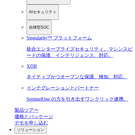
AIセキュリティ
自律型SOC
Singularity™ プラットフォーム
統合エンタープライズセキュリティ。マシンスピ
ードの保護、インテリジェンス、対応。
XDR
ネイティブかつオープンな保護、検知、対応。
インテグレーションとパートナー
SentinelOne の力を引き出すワンクリック連携。
製品ツアー
価格とパッケージ
デモを申し込む
ソリューション