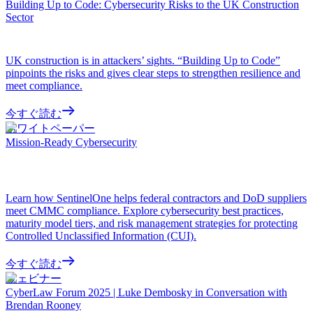
Building Up to Code: Cybersecurity Risks to the UK Construction
Sector
UK construction is in attackers’ sights. “Building Up to Code”
pinpoints the risks and gives clear steps to strengthen resilience and
meet compliance.
今すぐ読む
ホワイトペーパー
Mission-Ready Cybersecurity
Learn how SentinelOne helps federal contractors and DoD suppliers
meet CMMC compliance. Explore cybersecurity best practices,
maturity model tiers, and risk management strategies for protecting
Controlled Unclassified Information (CUI).
今すぐ読む
ウェビナー
CyberLaw Forum 2025 | Luke Dembosky in Conversation with
Brendan Rooney