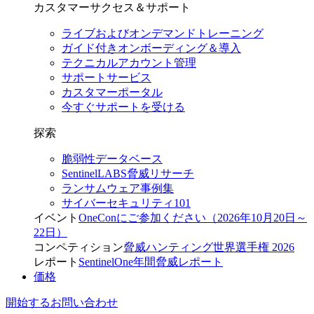
カスタマーサクセス＆サポート
ライブおよびオンデマンドトレーニング
ガイド付きオンボーディング＆導入
テクニカルアカウント管理
サポートサービス
カスタマーポータル
今すぐサポートを受ける
探索
脆弱性データベース
SentinelLABS脅威リサーチ
ランサムウェア事例集
サイバーセキュリティ101
イベント
OneConにご参加ください（2026年10月20日～
22日）
コンペティション
脅威ハンティング世界選手権 2026
レポート
SentinelOne年間脅威レポート
価格
開始する
お問い合わせ