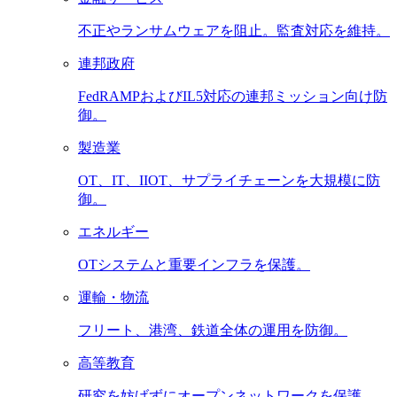
不正やランサムウェアを阻止。監査対応を維持。
連邦政府
FedRAMPおよびIL5対応の連邦ミッション向け防
御。
製造業
OT、IT、IIOT、サプライチェーンを大規模に防
御。
エネルギー
OTシステムと重要インフラを保護。
運輸・物流
フリート、港湾、鉄道全体の運用を防御。
高等教育
研究を妨げずにオープンネットワークを保護。