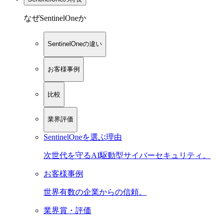
なぜSentinelOneか
SentinelOneの違い
お客様事例
比較
業界評価
SentinelOneを選ぶ理由
次世代を守るAI駆動型サイバーセキュリティ。
お客様事例
世界有数の企業からの信頼。
業界賞・評価