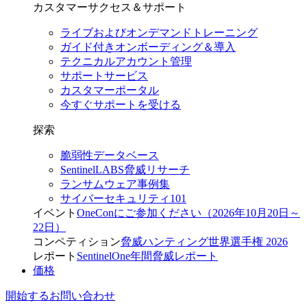
カスタマーサクセス＆サポート
ライブおよびオンデマンドトレーニング
ガイド付きオンボーディング＆導入
テクニカルアカウント管理
サポートサービス
カスタマーポータル
今すぐサポートを受ける
探索
脆弱性データベース
SentinelLABS脅威リサーチ
ランサムウェア事例集
サイバーセキュリティ101
イベント
OneConにご参加ください（2026年10月20日～
22日）
コンペティション
脅威ハンティング世界選手権 2026
レポート
SentinelOne年間脅威レポート
価格
開始する
お問い合わせ