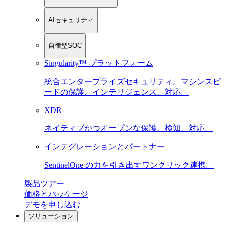
AIセキュリティ
自律型SOC
Singularity™ プラットフォーム
統合エンタープライズセキュリティ。マシンスピ
ードの保護、インテリジェンス、対応。
XDR
ネイティブかつオープンな保護、検知、対応。
インテグレーションとパートナー
SentinelOne の力を引き出すワンクリック連携。
製品ツアー
価格とパッケージ
デモを申し込む
ソリューション