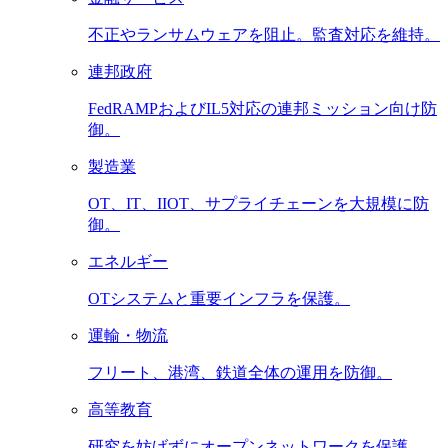
不正やランサムウェアを阻止。監査対応を維持。
連邦政府
FedRAMPおよびIL5対応の連邦ミッション向け防
御。
製造業
OT、IT、IIOT、サプライチェーンを大規模に防
御。
エネルギー
OTシステムと重要インフラを保護。
運輸・物流
フリート、港湾、鉄道全体の運用を防御。
高等教育
研究を妨げずにオープンネットワークを保護。