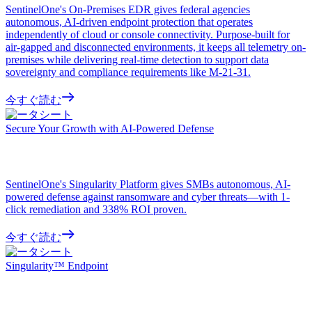
SentinelOne's On-Premises EDR gives federal agencies
autonomous, AI-driven endpoint protection that operates
independently of cloud or console connectivity. Purpose-built for
air-gapped and disconnected environments, it keeps all telemetry on-
premises while delivering real-time detection to support data
sovereignty and compliance requirements like M-21-31.
今すぐ読む
データシート
Secure Your Growth with AI-Powered Defense
SentinelOne's Singularity Platform gives SMBs autonomous, AI-
powered defense against ransomware and cyber threats—with 1-
click remediation and 338% ROI proven.
今すぐ読む
データシート
Singularity™ Endpoint