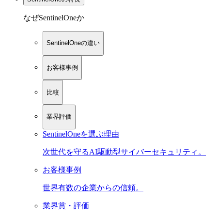
なぜSentinelOneか
SentinelOneの違い
お客様事例
比較
業界評価
SentinelOneを選ぶ理由
次世代を守るAI駆動型サイバーセキュリティ。
お客様事例
世界有数の企業からの信頼。
業界賞・評価