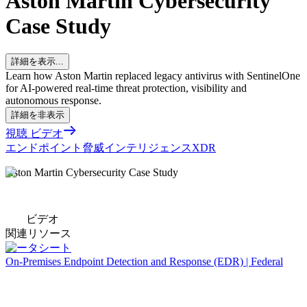
Aston Martin Cybersecurity
Case Study
詳細を表示...
Learn how Aston Martin replaced legacy antivirus with SentinelOne
for AI‑powered real‑time threat protection, visibility and
autonomous response.
詳細を非表示
視聴 ビデオ
エンドポイント
脅威インテリジェンス
XDR
Aston Martin Cybersecurity Case Study
ビデオ
関連リソース
データシート
On-Premises Endpoint Detection and Response (EDR) | Federal