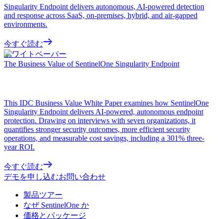
Singularity Endpoint delivers autonomous, AI-powered detection
and response across SaaS, on-premises, hybrid, and air-gapped
environments.
今すぐ読む
ホワイトペーパー
The Business Value of SentinelOne Singularity Endpoint
This IDC Business Value White Paper examines how SentinelOne
Singularity Endpoint delivers AI-powered, autonomous endpoint
protection. Drawing on interviews with seven organizations, it
quantifies stronger security outcomes, more efficient security
operations, and measurable cost savings, including a 301% three-
year ROI.
今すぐ読む
デモを申し込む
お問い合わせ
製品ツアー
なぜ SentinelOne か
価格とパッケージ