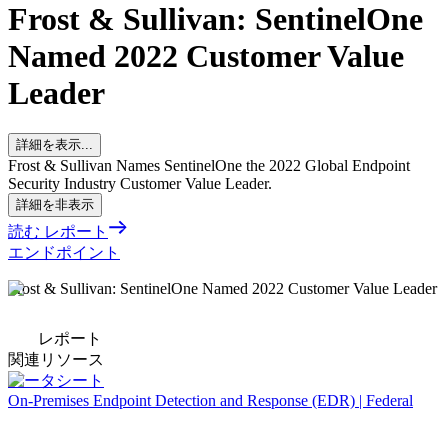
Frost & Sullivan: SentinelOne
Named 2022 Customer Value
Leader
詳細を表示...
Frost & Sullivan Names SentinelOne the 2022 Global Endpoint
Security Industry Customer Value Leader.
詳細を非表示
読む レポート
エンドポイント
Frost & Sullivan: SentinelOne Named 2022 Customer Value Leader
レポート
関連リソース
データシート
On-Premises Endpoint Detection and Response (EDR) | Federal