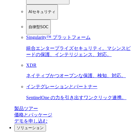
AIセキュリティ
自律型SOC
Singularity™ プラットフォーム
統合エンタープライズセキュリティ。マシンスピ
ードの保護、インテリジェンス、対応。
XDR
ネイティブかつオープンな保護、検知、対応。
インテグレーションとパートナー
SentinelOne の力を引き出すワンクリック連携。
製品ツアー
価格とパッケージ
デモを申し込む
ソリューション