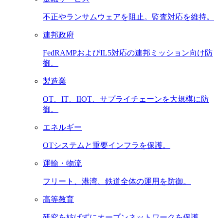
不正やランサムウェアを阻止。監査対応を維持。
連邦政府
FedRAMPおよびIL5対応の連邦ミッション向け防
御。
製造業
OT、IT、IIOT、サプライチェーンを大規模に防
御。
エネルギー
OTシステムと重要インフラを保護。
運輸・物流
フリート、港湾、鉄道全体の運用を防御。
高等教育
研究を妨げずにオープンネットワークを保護。