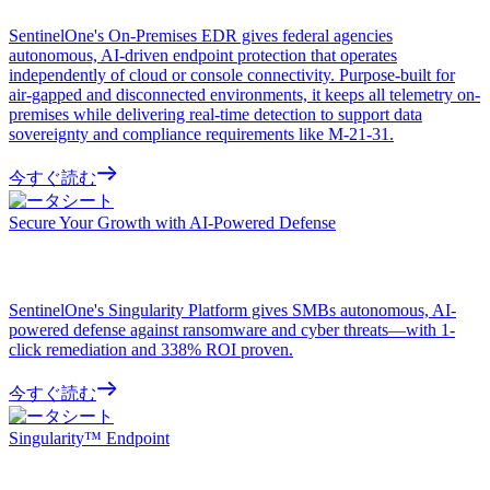
SentinelOne's On-Premises EDR gives federal agencies
autonomous, AI-driven endpoint protection that operates
independently of cloud or console connectivity. Purpose-built for
air-gapped and disconnected environments, it keeps all telemetry on-
premises while delivering real-time detection to support data
sovereignty and compliance requirements like M-21-31.
今すぐ読む
データシート
Secure Your Growth with AI-Powered Defense
SentinelOne's Singularity Platform gives SMBs autonomous, AI-
powered defense against ransomware and cyber threats—with 1-
click remediation and 338% ROI proven.
今すぐ読む
データシート
Singularity™ Endpoint