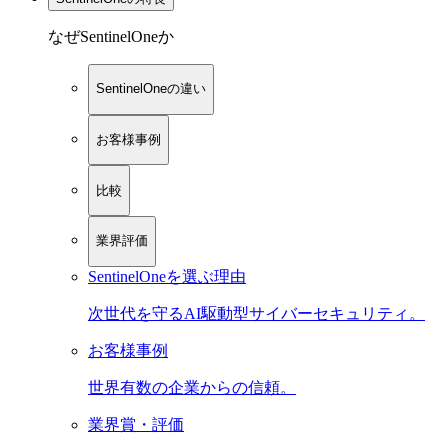
なぜSentinelOneか
SentinelOneの違い
お客様事例
比較
業界評価
SentinelOneを選ぶ理由
次世代を守るAI駆動型サイバーセキュリティ。
お客様事例
世界有数の企業からの信頼。
業界賞・評価