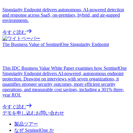
Singularity Endpoint delivers autonomous, AI-powered detection
and response across SaaS, on-premises, hybrid, and air-gapped
environments.
今すぐ読む
ホワイトペーパー
The Business Value of SentinelOne Singularity Endpoint
This IDC Business Value White Paper examines how SentinelOne
Singularity Endpoint delivers AI-powered, autonomous endpoint
protection. Drawing on interviews with seven organizations, it
quantifies stronger security outcomes, more efficient security
operations, and measurable cost savings, including a 301% three-
year ROI.
今すぐ読む
デモを申し込む
お問い合わせ
製品ツアー
なぜ SentinelOne か