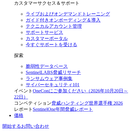
カスタマーサクセス＆サポート
ライブおよびオンデマンドトレーニング
ガイド付きオンボーディング＆導入
テクニカルアカウント管理
サポートサービス
カスタマーポータル
今すぐサポートを受ける
探索
脆弱性データベース
SentinelLABS脅威リサーチ
ランサムウェア事例集
サイバーセキュリティ101
イベント
OneConにご参加ください（2026年10月20日～
22日）
コンペティション
脅威ハンティング世界選手権 2026
レポート
SentinelOne年間脅威レポート
価格
開始する
お問い合わせ