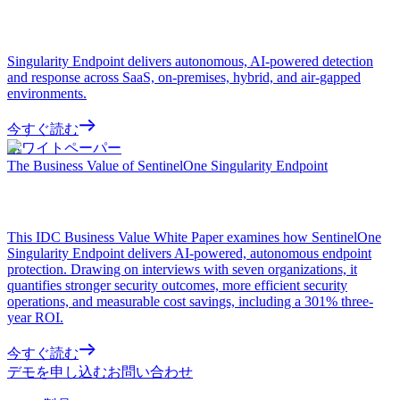
Singularity Endpoint delivers autonomous, AI-powered detection
and response across SaaS, on-premises, hybrid, and air-gapped
environments.
今すぐ読む
ホワイトペーパー
The Business Value of SentinelOne Singularity Endpoint
This IDC Business Value White Paper examines how SentinelOne
Singularity Endpoint delivers AI-powered, autonomous endpoint
protection. Drawing on interviews with seven organizations, it
quantifies stronger security outcomes, more efficient security
operations, and measurable cost savings, including a 301% three-
year ROI.
今すぐ読む
デモを申し込む
お問い合わせ