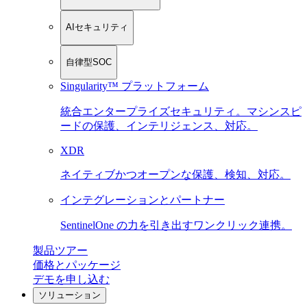
AIセキュリティ
自律型SOC
Singularity™ プラットフォーム
統合エンタープライズセキュリティ。マシンスピ
ードの保護、インテリジェンス、対応。
XDR
ネイティブかつオープンな保護、検知、対応。
インテグレーションとパートナー
SentinelOne の力を引き出すワンクリック連携。
製品ツアー
価格とパッケージ
デモを申し込む
ソリューション