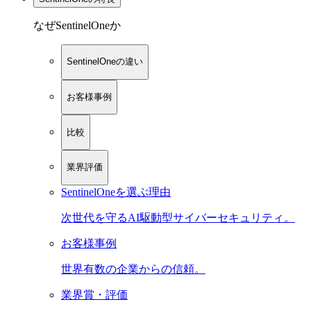
なぜSentinelOneか
SentinelOneの違い
お客様事例
比較
業界評価
SentinelOneを選ぶ理由
次世代を守るAI駆動型サイバーセキュリティ。
お客様事例
世界有数の企業からの信頼。
業界賞・評価