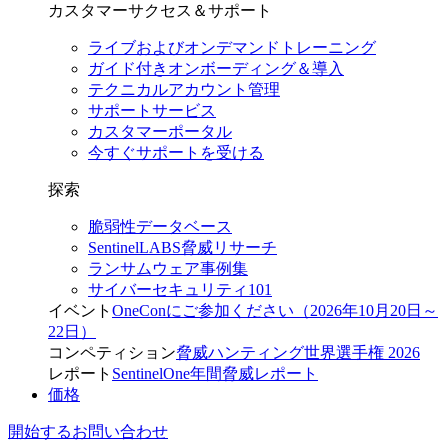
カスタマーサクセス＆サポート
ライブおよびオンデマンドトレーニング
ガイド付きオンボーディング＆導入
テクニカルアカウント管理
サポートサービス
カスタマーポータル
今すぐサポートを受ける
探索
脆弱性データベース
SentinelLABS脅威リサーチ
ランサムウェア事例集
サイバーセキュリティ101
イベント
OneConにご参加ください（2026年10月20日～
22日）
コンペティション
脅威ハンティング世界選手権 2026
レポート
SentinelOne年間脅威レポート
価格
開始する
お問い合わせ