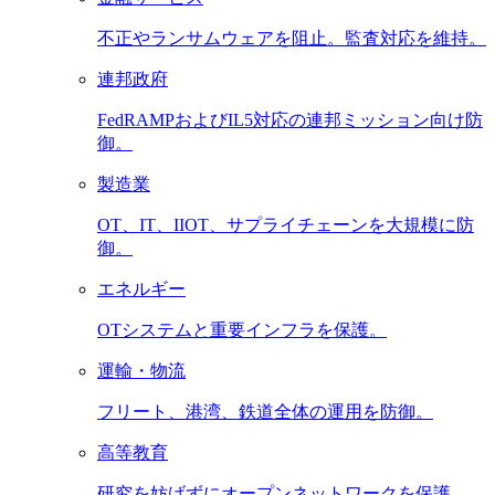
不正やランサムウェアを阻止。監査対応を維持。
連邦政府
FedRAMPおよびIL5対応の連邦ミッション向け防
御。
製造業
OT、IT、IIOT、サプライチェーンを大規模に防
御。
エネルギー
OTシステムと重要インフラを保護。
運輸・物流
フリート、港湾、鉄道全体の運用を防御。
高等教育
研究を妨げずにオープンネットワークを保護。