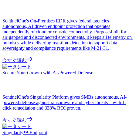
SentinelOne's On-Premises EDR gives federal agencies
autonomous, AI-driven endpoint protection that operates
independently of cloud or console connectivity. Purpose-built for
air-gapped and disconnected environments, it keeps all telemetry on-
premises while delivering real-time detection to support data
sovereignty and compliance requirements like M-21-31.
今すぐ読む
データシート
Secure Your Growth with AI-Powered Defense
SentinelOne's Singularity Platform gives SMBs autonomous, AI-
powered defense against ransomware and cyber threats—with 1-
click remediation and 338% ROI proven.
今すぐ読む
データシート
Singularity™ Endpoint