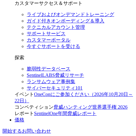
カスタマーサクセス＆サポート
ライブおよびオンデマンドトレーニング
ガイド付きオンボーディング＆導入
テクニカルアカウント管理
サポートサービス
カスタマーポータル
今すぐサポートを受ける
探索
脆弱性データベース
SentinelLABS脅威リサーチ
ランサムウェア事例集
サイバーセキュリティ101
イベント
OneConにご参加ください（2026年10月20日～
22日）
コンペティション
脅威ハンティング世界選手権 2026
レポート
SentinelOne年間脅威レポート
価格
開始する
お問い合わせ