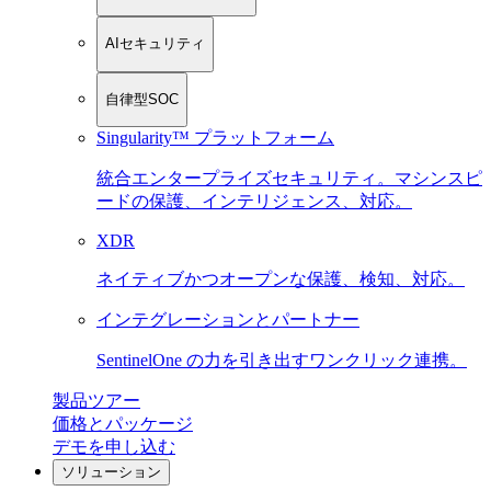
AIセキュリティ
自律型SOC
Singularity™ プラットフォーム
統合エンタープライズセキュリティ。マシンスピ
ードの保護、インテリジェンス、対応。
XDR
ネイティブかつオープンな保護、検知、対応。
インテグレーションとパートナー
SentinelOne の力を引き出すワンクリック連携。
製品ツアー
価格とパッケージ
デモを申し込む
ソリューション