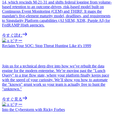
14, which rescinds M-21-31 and shifts federal logging from volume-
based retention to an outcome-driven, risk-based model built on
Continuous Event Monitoring (CEM) and THIRF. It maps the
mandate's five-element maturity model, deadlines, and requirements
to Singularity Platform capabilities (AI SIEM, XDR, Purple AI) for
FedRAMP High agencies.
今すぐ読む
ウェビナー
Reclaim Your SOC: Stop Threat Hunting Like it's 1999
Join us for a technical deep dive into how we’ve rebuilt the data
engine for the modern enterprise. We’re moving past the "Lunch
Query" to a true flow state, where your platform finally keeps pace
with the speed of your curiosity. We’ll show you how to automate
the "known" grunt work so your team is actually free to hunt the
"unknown."
今すぐ見る
ウェビナー
Into the Cyberstorm with Ricky Forbes