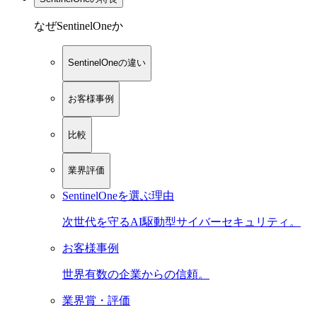
なぜSentinelOneか
SentinelOneの違い
お客様事例
比較
業界評価
SentinelOneを選ぶ理由
次世代を守るAI駆動型サイバーセキュリティ。
お客様事例
世界有数の企業からの信頼。
業界賞・評価