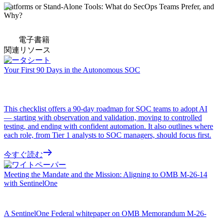
Platforms or Stand-Alone Tools: What do SecOps Teams Prefer, and
Why?
電子書籍
関連リソース
データシート
Your First 90 Days in the Autonomous SOC
This checklist offers a 90-day roadmap for SOC teams to adopt AI
— starting with observation and validation, moving to controlled
testing, and ending with confident automation. It also outlines where
each role, from Tier 1 analysts to SOC managers, should focus first.
今すぐ読む
ホワイトペーパー
Meeting the Mandate and the Mission: Aligning to OMB M-26-14
with SentinelOne
A SentinelOne Federal whitepaper on OMB Memorandum M-26-