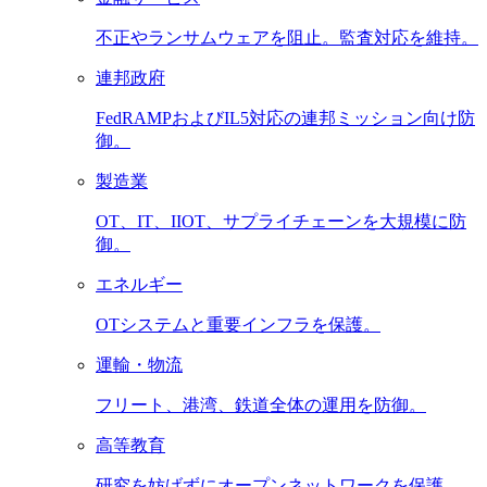
不正やランサムウェアを阻止。監査対応を維持。
連邦政府
FedRAMPおよびIL5対応の連邦ミッション向け防
御。
製造業
OT、IT、IIOT、サプライチェーンを大規模に防
御。
エネルギー
OTシステムと重要インフラを保護。
運輸・物流
フリート、港湾、鉄道全体の運用を防御。
高等教育
研究を妨げずにオープンネットワークを保護。