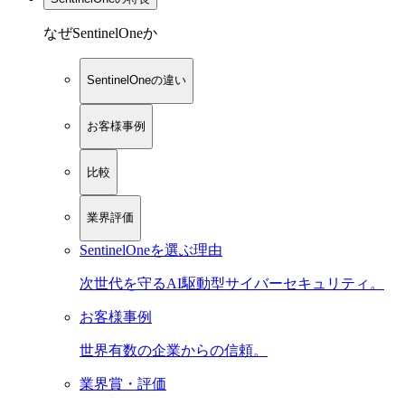
なぜSentinelOneか
SentinelOneの違い
お客様事例
比較
業界評価
SentinelOneを選ぶ理由
次世代を守るAI駆動型サイバーセキュリティ。
お客様事例
世界有数の企業からの信頼。
業界賞・評価