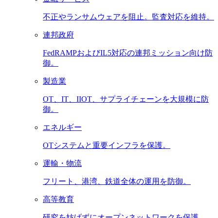
不正やランサムウェアを阻止。監査対応を維持。
連邦政府
FedRAMPおよびIL5対応の連邦ミッション向け防
御。
製造業
OT、IT、IIOT、サプライチェーンを大規模に防
御。
エネルギー
OTシステムと重要インフラを保護。
運輸・物流
フリート、港湾、鉄道全体の運用を防御。
高等教育
研究を妨げずにオープンネットワークを保護。