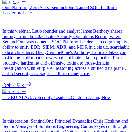
ウェビナー
One Platform, Zero Silos: SentinelOne Named SOC Platform
Leader by Latio
In this webinar, Latio founder and analyst James Berthoty shares
findings from the 2026 Latio Security Operations Report, where
SentinelOne was named a SOC Platform Leader — recognizing its
ability to unify EDR, SIEM, XDR, and MDR in a single, searchable
data architecture. Then, SentinelOne's Anthony La Scala takes you
inside the platform to show what that looks like in practice: from
proactive hardening and offensive testing to cross-domain
investigation with Purple AI reasoning across a unified data plane ,
and AI security coverage — all from one place.
今すぐ見る
ウェビナー
The EU AI Act: A Security Leader's Guide to Acting Now
In this session, SentinelOne Principal Evangelist Chris Hosking and
Senior Manager of Solutions Engineering Carlos Payés cut through
the regulatory complexity to give CISOs a clear, actionable picture