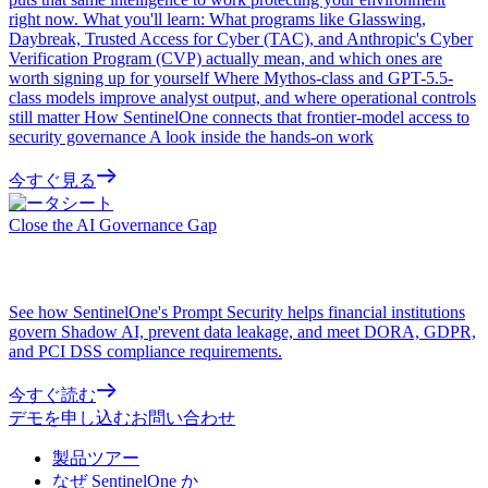
right now. What you'll learn: What programs like Glasswing,
Daybreak, Trusted Access for Cyber (TAC), and Anthropic's Cyber
Verification Program (CVP) actually mean, and which ones are
worth signing up for yourself Where Mythos-class and GPT-5.5-
class models improve analyst output, and where operational controls
still matter How SentinelOne connects that frontier-model access to
security governance A look inside the hands-on work
今すぐ見る
データシート
Close the AI Governance Gap
See how SentinelOne's Prompt Security helps financial institutions
govern Shadow AI, prevent data leakage, and meet DORA, GDPR,
and PCI DSS compliance requirements.
今すぐ読む
デモを申し込む
お問い合わせ
製品ツアー
なぜ SentinelOne か