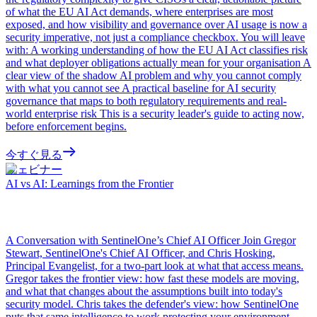
of what the EU AI Act demands, where enterprises are most
exposed, and how visibility and governance over AI usage is now a
security imperative, not just a compliance checkbox. You will leave
with: A working understanding of how the EU AI Act classifies risk
and what deployer obligations actually mean for your organisation A
clear view of the shadow AI problem and why you cannot comply
with what you cannot see A practical baseline for AI security
governance that maps to both regulatory requirements and real-
world enterprise risk This is a security leader's guide to acting now,
before enforcement begins.
今すぐ見る
ウェビナー
AI vs AI: Learnings from the Frontier
A Conversation with SentinelOne’s Chief AI Officer Join Gregor
Stewart, SentinelOne's Chief AI Officer, and Chris Hosking,
Principal Evangelist, for a two-part look at what that access means.
Gregor takes the frontier view: how fast these models are moving,
and what that changes about the assumptions built into today's
security model. Chris takes the defender's view: how SentinelOne
puts that same intelligence to work protecting your environment