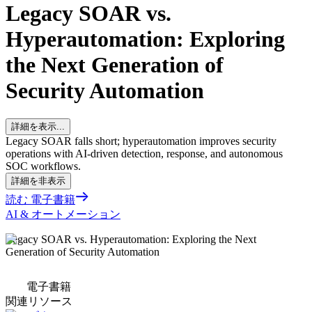
Legacy SOAR vs.
Hyperautomation: Exploring
the Next Generation of
Security Automation
詳細を表示...
Legacy SOAR falls short; hyperautomation improves security
operations with AI-driven detection, response, and autonomous
SOC workflows.
詳細を非表示
読む 電子書籍
AI & オートメーション
Legacy SOAR vs. Hyperautomation: Exploring the Next
Generation of Security Automation
電子書籍
関連リソース