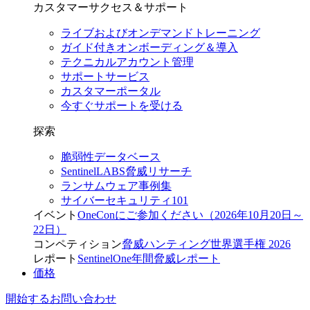
カスタマーサクセス＆サポート
ライブおよびオンデマンドトレーニング
ガイド付きオンボーディング＆導入
テクニカルアカウント管理
サポートサービス
カスタマーポータル
今すぐサポートを受ける
探索
脆弱性データベース
SentinelLABS脅威リサーチ
ランサムウェア事例集
サイバーセキュリティ101
イベント
OneConにご参加ください（2026年10月20日～
22日）
コンペティション
脅威ハンティング世界選手権 2026
レポート
SentinelOne年間脅威レポート
価格
開始する
お問い合わせ