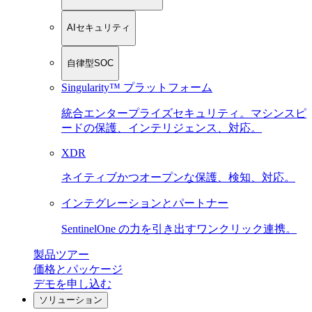
AIセキュリティ
自律型SOC
Singularity™ プラットフォーム
統合エンタープライズセキュリティ。マシンスピ
ードの保護、インテリジェンス、対応。
XDR
ネイティブかつオープンな保護、検知、対応。
インテグレーションとパートナー
SentinelOne の力を引き出すワンクリック連携。
製品ツアー
価格とパッケージ
デモを申し込む
ソリューション