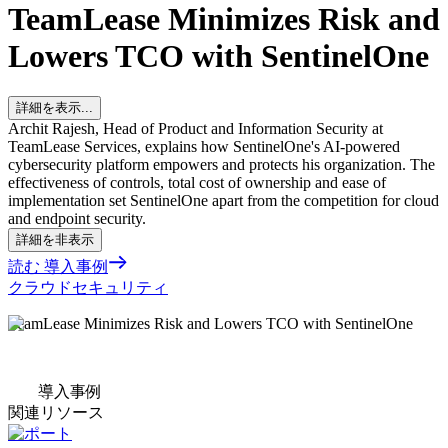
TeamLease Minimizes Risk and
Lowers TCO with SentinelOne
詳細を表示...
Archit Rajesh, Head of Product and Information Security at
TeamLease Services, explains how SentinelOne's AI-powered
cybersecurity platform empowers and protects his organization. The
effectiveness of controls, total cost of ownership and ease of
implementation set SentinelOne apart from the competition for cloud
and endpoint security.
詳細を非表示
読む 導入事例
クラウドセキュリティ
TeamLease Minimizes Risk and Lowers TCO with SentinelOne
導入事例
関連リソース
レポート