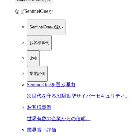
なぜSentinelOneか
SentinelOneの違い
お客様事例
比較
業界評価
SentinelOneを選ぶ理由
次世代を守るAI駆動型サイバーセキュリティ。
お客様事例
世界有数の企業からの信頼。
業界賞・評価