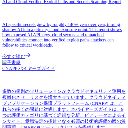
AI and Cloud Verified Exploit Paths and Secrets Scanning Report
AI-specific secrets grew by roughly 140% year over year, turning
shadow AI into a primary cloud exposure point. This report shows
how exposed AI API keys, cloud secrets, and unpatched
vulnerabilities connect into verified exploit paths attackers can
follow to critical workloads.
今すぐ読む
電子書籍
CNAPP バイヤーズガイド
多数の個別のソリューションがクラウドセキュリティ運用を
複雑化させ、リスクを増大させています。クラウドネイティ
ブアプリケーション保護プラットフォーム (CNAPP) は、こ
れらの多くの課題に対処します。本バイヤーズガイドは、9
つの評価カテゴリに基づく詳細な分析、ピアデータによるイ
ンサイト、意思決定の指針となる必須の技術的評価の際の質
問事項、CNAPP POCチェックリストを提供します。