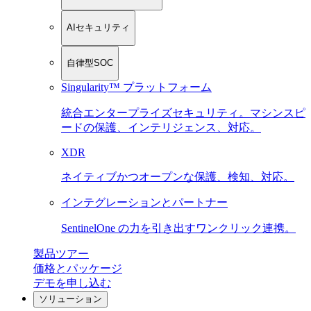
AIセキュリティ
自律型SOC
Singularity™ プラットフォーム
統合エンタープライズセキュリティ。マシンスピ
ードの保護、インテリジェンス、対応。
XDR
ネイティブかつオープンな保護、検知、対応。
インテグレーションとパートナー
SentinelOne の力を引き出すワンクリック連携。
製品ツアー
価格とパッケージ
デモを申し込む
ソリューション