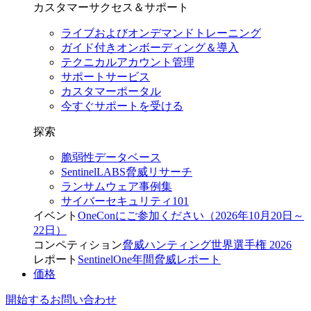
カスタマーサクセス＆サポート
ライブおよびオンデマンドトレーニング
ガイド付きオンボーディング＆導入
テクニカルアカウント管理
サポートサービス
カスタマーポータル
今すぐサポートを受ける
探索
脆弱性データベース
SentinelLABS脅威リサーチ
ランサムウェア事例集
サイバーセキュリティ101
イベント
OneConにご参加ください（2026年10月20日～
22日）
コンペティション
脅威ハンティング世界選手権 2026
レポート
SentinelOne年間脅威レポート
価格
開始する
お問い合わせ