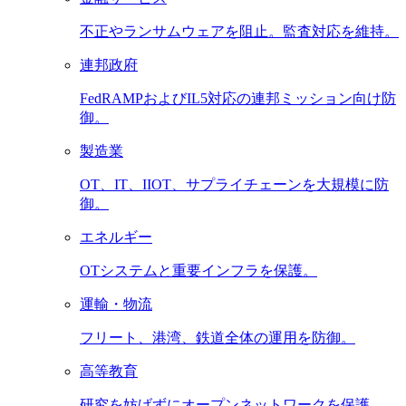
不正やランサムウェアを阻止。監査対応を維持。
連邦政府
FedRAMPおよびIL5対応の連邦ミッション向け防
御。
製造業
OT、IT、IIOT、サプライチェーンを大規模に防
御。
エネルギー
OTシステムと重要インフラを保護。
運輸・物流
フリート、港湾、鉄道全体の運用を防御。
高等教育
研究を妨げずにオープンネットワークを保護。