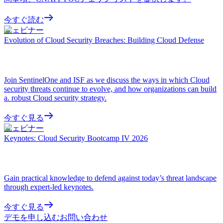
今すぐ読む
ウェビナー
Evolution of Cloud Security Breaches: Building Cloud Defense
Join SentinelOne and ISF as we discuss the ways in which Cloud
security threats continue to evolve, and how organizations can build
a. robust Cloud security strategy.
今すぐ見る
ウェビナー
Keynotes: Cloud Security Bootcamp IV 2026
Gain practical knowledge to defend against today’s threat landscape
through expert-led keynotes.
今すぐ見る
デモを申し込む
お問い合わせ