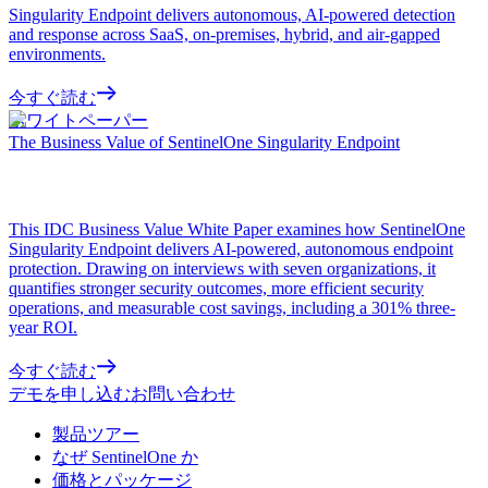
Singularity Endpoint delivers autonomous, AI-powered detection
and response across SaaS, on-premises, hybrid, and air-gapped
environments.
今すぐ読む
ホワイトペーパー
The Business Value of SentinelOne Singularity Endpoint
This IDC Business Value White Paper examines how SentinelOne
Singularity Endpoint delivers AI-powered, autonomous endpoint
protection. Drawing on interviews with seven organizations, it
quantifies stronger security outcomes, more efficient security
operations, and measurable cost savings, including a 301% three-
year ROI.
今すぐ読む
デモを申し込む
お問い合わせ
製品ツアー
なぜ SentinelOne か
価格とパッケージ