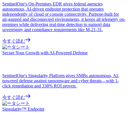
SentinelOne's On-Premises EDR gives federal agencies
autonomous, AI-driven endpoint protection that operates
independently of cloud or console connectivity. Purpose-built for
air-gapped and disconnected environments, it keeps all telemetry on-
premises while delivering real-time detection to support data
sovereignty and compliance requirements like M-21-31.
今すぐ読む
データシート
Secure Your Growth with AI-Powered Defense
SentinelOne's Singularity Platform gives SMBs autonomous, AI-
powered defense against ransomware and cyber threats—with 1-
click remediation and 338% ROI proven.
今すぐ読む
データシート
Singularity™ Endpoint