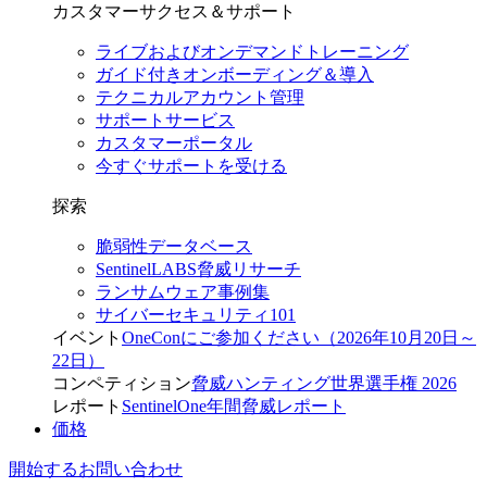
カスタマーサクセス＆サポート
ライブおよびオンデマンドトレーニング
ガイド付きオンボーディング＆導入
テクニカルアカウント管理
サポートサービス
カスタマーポータル
今すぐサポートを受ける
探索
脆弱性データベース
SentinelLABS脅威リサーチ
ランサムウェア事例集
サイバーセキュリティ101
イベント
OneConにご参加ください（2026年10月20日～
22日）
コンペティション
脅威ハンティング世界選手権 2026
レポート
SentinelOne年間脅威レポート
価格
開始する
お問い合わせ