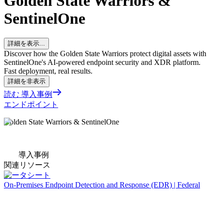
Golden State Warriors &
SentinelOne
詳細を表示...
Discover how the Golden State Warriors protect digital assets with
SentinelOne's AI-powered endpoint security and XDR platform.
Fast deployment, real results.
詳細を非表示
読む 導入事例
エンドポイント
Golden State Warriors & SentinelOne
導入事例
関連リソース
データシート
On-Premises Endpoint Detection and Response (EDR) | Federal