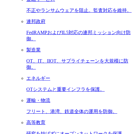
不正やランサムウェアを阻止。監査対応を維持。
連邦政府
FedRAMPおよびIL5対応の連邦ミッション向け防
御。
製造業
OT、IT、IIOT、サプライチェーンを大規模に防
御。
エネルギー
OTシステムと重要インフラを保護。
運輸・物流
フリート、港湾、鉄道全体の運用を防御。
高等教育
研究を妨げずにオープンネットワークを保護。