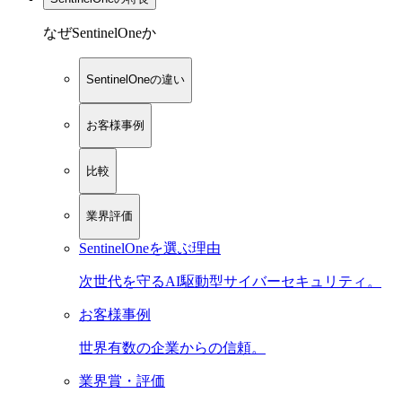
なぜSentinelOneか
SentinelOneの違い
お客様事例
比較
業界評価
SentinelOneを選ぶ理由
次世代を守るAI駆動型サイバーセキュリティ。
お客様事例
世界有数の企業からの信頼。
業界賞・評価