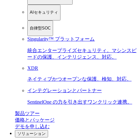
AIセキュリティ
自律型SOC
Singularity™ プラットフォーム
統合エンタープライズセキュリティ。マシンスピ
ードの保護、インテリジェンス、対応。
XDR
ネイティブかつオープンな保護、検知、対応。
インテグレーションとパートナー
SentinelOne の力を引き出すワンクリック連携。
製品ツアー
価格とパッケージ
デモを申し込む
ソリューション