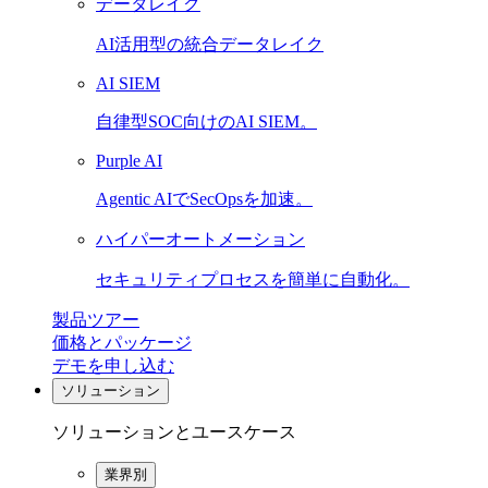
データレイク
AI活用型の統合データレイク
AI SIEM
自律型SOC向けのAI SIEM。
Purple AI
Agentic AIでSecOpsを加速。
ハイパーオートメーション
セキュリティプロセスを簡単に自動化。
製品ツアー
価格とパッケージ
デモを申し込む
ソリューション
ソリューションとユースケース
業界別