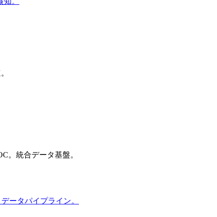
検知。
速。
OC。統合データ基盤。
ティデータパイプライン。