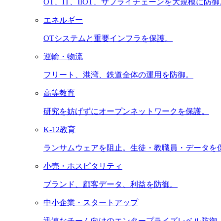
OT、IT、IIOT、サプライチェーンを大規模に防御
エネルギー
OTシステムと重要インフラを保護。
運輸・物流
フリート、港湾、鉄道全体の運用を防御。
高等教育
研究を妨げずにオープンネットワークを保護。
K-12教育
ランサムウェアを阻止。生徒・教職員・データを
小売・ホスピタリティ
ブランド、顧客データ、利益を防御。
中小企業・スタートアップ
迅速なチーム向けのエンタープライズレベル防御