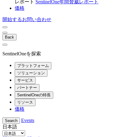
レポート
SentinelOne年間脅威レポート
価格
開始する
お問い合わせ
Back
SentinelOneを探索
プラットフォーム
ソリューション
サービス
パートナー
SentinelOneの特長
リソース
価格
Events
Search
日本語