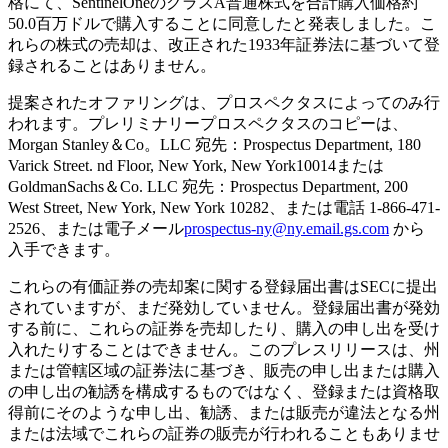
格にて、SentinelOneのクラスA普通株式を合計購入価格約
50.0百万ドルで購入することに同意したと発表しました。こ
れらの株式の売却は、改正された1933年証券法に基づいて登
録されることはありません。
提案されたオファリングは、プロスペクタスによってのみ行
われます。プレリミナリープロスペクタスのコピーは、
Morgan Stanley＆Co。LLC 宛先：Prospectus Department, 180
Varick Street. nd Floor, New York, New York10014または
GoldmanSachs＆Co. LLC 宛先：Prospectus Department, 200
West Street, New York, New York 10282、または電話 1-866-471-
2526、または電子メール
prospectus-ny@ny.email.gs.com
から
入手できます。
これらの有価証券の売却案に関する登録届出書はSECに提出
されていますが、まだ発効していません。登録届出書が発効
する前に、これらの証券を売却したり、購入の申し出を受け
入れたりすることはできません。このプレスリリースは、州
または管轄区域の証券法に基づき、販売の申し出または購入
の申し出の勧誘を構成するものではなく、登録または資格取
得前にそのような申し出、勧誘、または販売が違法となる州
または法域でこれらの証券の販売が行われることもありませ