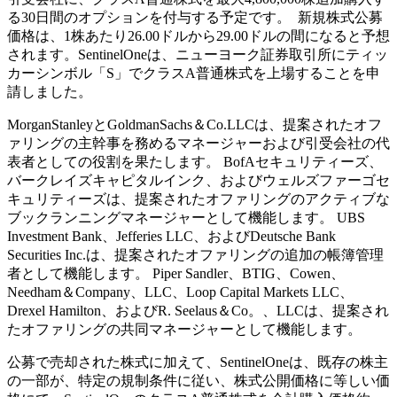
る30日間のオプションを付与する予定です。 新規株式公募
価格は、1株あたり26.00ドルから29.00ドルの間になると予想
されます。SentinelOneは、ニューヨーク証券取引所にティッ
カーシンボル「S」でクラスA普通株式を上場することを申
請しました。
MorganStanleyとGoldmanSachs＆Co.LLCは、提案されたオフ
ァリングの主幹事を務めるマネージャーおよび引受会社の代
表者としての役割を果たします。 BofAセキュリティーズ、
バークレイズキャピタルインク、およびウェルズファーゴセ
キュリティーズは、提案されたオファリングのアクティブな
ブックランニングマネージャーとして機能します。 UBS
Investment Bank、Jefferies LLC、およびDeutsche Bank
Securities Inc.は、提案されたオファリングの追加の帳簿管理
者として機能します。 Piper Sandler、BTIG、Cowen、
Needham＆Company、LLC、Loop Capital Markets LLC、
Drexel Hamilton、およびR. Seelaus＆Co。、LLCは、提案され
たオファリングの共同マネージャーとして機能します。
公募で売却された株式に加えて、SentinelOneは、既存の株主
の一部が、特定の規制条件に従い、株式公開価格に等しい価