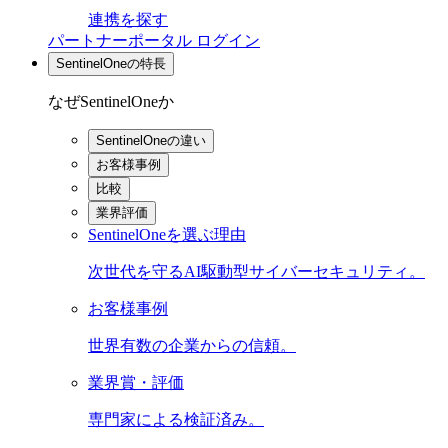
連携を探す
パートナーポータル ログイン
SentinelOneの特長
なぜSentinelOneか
SentinelOneの違い
お客様事例
比較
業界評価
SentinelOneを選ぶ理由
次世代を守るAI駆動型サイバーセキュリティ。
お客様事例
世界有数の企業からの信頼。
業界賞・評価
専門家による検証済み。