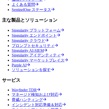
よくある質問
SentinelOne ステータス
主な製品とソリューション
Singularity プラットフォーム
Singularity エンドポイント
Singularity クラウド
プロンプトセキュリティ
Singularity AI-SIEM
Singularity アイデンティティ
Singularity マーケットプレイス
Purple AI
ソリューションを探す
サービス
Wayfinder TDR
マネージド検知および対応
脅威ハンティング
インシデント対応準備＆対応