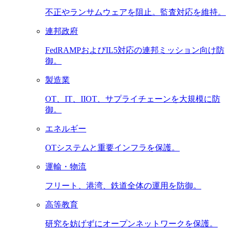
不正やランサムウェアを阻止。監査対応を維持。
連邦政府
FedRAMPおよびIL5対応の連邦ミッション向け防
御。
製造業
OT、IT、IIOT、サプライチェーンを大規模に防
御。
エネルギー
OTシステムと重要インフラを保護。
運輸・物流
フリート、港湾、鉄道全体の運用を防御。
高等教育
研究を妨げずにオープンネットワークを保護。