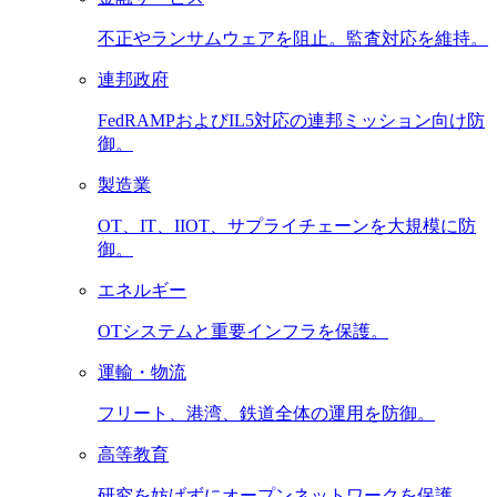
不正やランサムウェアを阻止。監査対応を維持。
連邦政府
FedRAMPおよびIL5対応の連邦ミッション向け防
御。
製造業
OT、IT、IIOT、サプライチェーンを大規模に防
御。
エネルギー
OTシステムと重要インフラを保護。
運輸・物流
フリート、港湾、鉄道全体の運用を防御。
高等教育
研究を妨げずにオープンネットワークを保護。