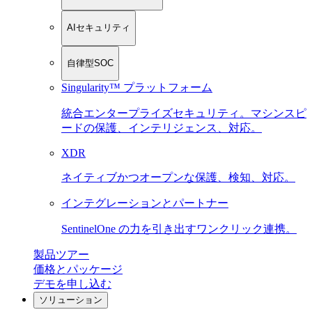
AIセキュリティ
自律型SOC
Singularity™ プラットフォーム
統合エンタープライズセキュリティ。マシンスピ
ードの保護、インテリジェンス、対応。
XDR
ネイティブかつオープンな保護、検知、対応。
インテグレーションとパートナー
SentinelOne の力を引き出すワンクリック連携。
製品ツアー
価格とパッケージ
デモを申し込む
ソリューション