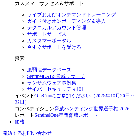
カスタマーサクセス＆サポート
ライブおよびオンデマンドトレーニング
ガイド付きオンボーディング＆導入
テクニカルアカウント管理
サポートサービス
カスタマーポータル
今すぐサポートを受ける
探索
脆弱性データベース
SentinelLABS脅威リサーチ
ランサムウェア事例集
サイバーセキュリティ101
イベント
OneConにご参加ください（2026年10月20日～
22日）
コンペティション
脅威ハンティング世界選手権 2026
レポート
SentinelOne年間脅威レポート
価格
開始する
お問い合わせ