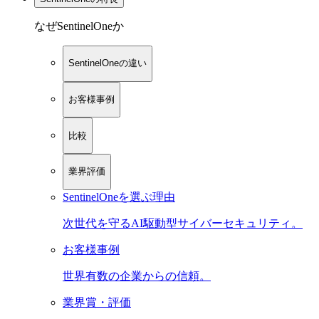
なぜSentinelOneか
SentinelOneの違い
お客様事例
比較
業界評価
SentinelOneを選ぶ理由
次世代を守るAI駆動型サイバーセキュリティ。
お客様事例
世界有数の企業からの信頼。
業界賞・評価