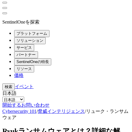
SentinelOneを探索
プラットフォーム
ソリューション
サービス
パートナー
SentinelOneの特長
リソース
価格
イベント
検索
日本語
開始する
お問い合わせ
Cybersecurity 101
/
脅威インテリジェンス
/
リューク・ランサム
ウェア
Ryukランサムウェアとは？詳細な解