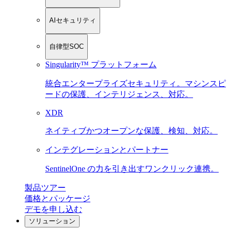
AIセキュリティ
自律型SOC
Singularity™ プラットフォーム
統合エンタープライズセキュリティ。マシンスピ
ードの保護、インテリジェンス、対応。
XDR
ネイティブかつオープンな保護、検知、対応。
インテグレーションとパートナー
SentinelOne の力を引き出すワンクリック連携。
製品ツアー
価格とパッケージ
デモを申し込む
ソリューション