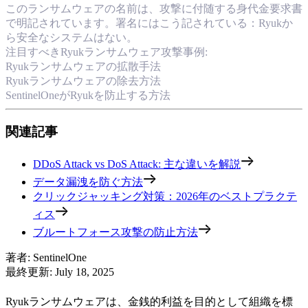
このランサムウェアの名前は、攻撃に付随する身代金要求書
で明記されています。署名にはこう記されている：Ryukか
ら安全なシステムはない。
注目すべきRyukランサムウェア攻撃事例:
Ryukランサムウェアの拡散手法
Ryukランサムウェアの除去方法
SentinelOneがRyukを防止する方法
関連記事
DDoS Attack vs DoS Attack: 主な違いを解説
データ漏洩を防ぐ方法
クリックジャッキング対策：2026年のベストプラクテ
ィス
ブルートフォース攻撃の防止方法
著者
:
SentinelOne
最終更新
:
July 18, 2025
Ryukランサムウェアは、金銭的利益を目的として組織を標