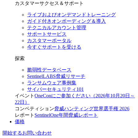
カスタマーサクセス＆サポート
ライブおよびオンデマンドトレーニング
ガイド付きオンボーディング＆導入
テクニカルアカウント管理
サポートサービス
カスタマーポータル
今すぐサポートを受ける
探索
脆弱性データベース
SentinelLABS脅威リサーチ
ランサムウェア事例集
サイバーセキュリティ101
イベント
OneConにご参加ください（2026年10月20日～
22日）
コンペティション
脅威ハンティング世界選手権 2026
レポート
SentinelOne年間脅威レポート
価格
開始する
お問い合わせ