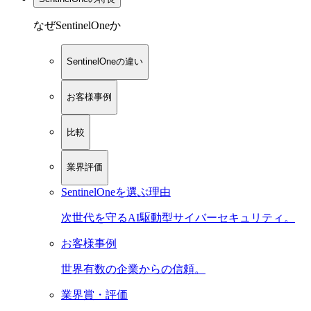
なぜSentinelOneか
SentinelOneの違い
お客様事例
比較
業界評価
SentinelOneを選ぶ理由
次世代を守るAI駆動型サイバーセキュリティ。
お客様事例
世界有数の企業からの信頼。
業界賞・評価