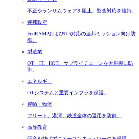
不正やランサムウェアを阻止。監査対応を維持。
連邦政府
FedRAMPおよびIL5対応の連邦ミッション向け防
御。
製造業
OT、IT、IIOT、サプライチェーンを大規模に防
御。
エネルギー
OTシステムと重要インフラを保護。
運輸・物流
フリート、港湾、鉄道全体の運用を防御。
高等教育
研究を妨げずにオープンネットワークを保護。