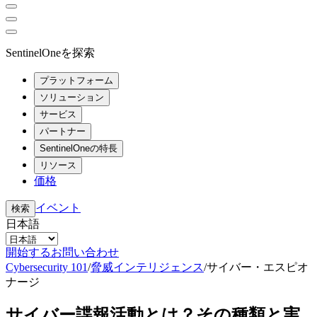
SentinelOneを探索
プラットフォーム
ソリューション
サービス
パートナー
SentinelOneの特長
リソース
価格
イベント
検索
日本語
開始する
お問い合わせ
Cybersecurity 101
/
脅威インテリジェンス
/
サイバー・エスピオ
ナージ
サイバー諜報活動とは？その種類と実