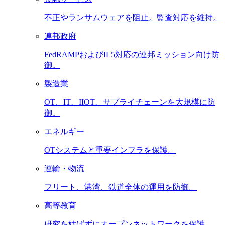
不正やランサムウェアを阻止。監査対応を維持。
連邦政府
FedRAMPおよびIL5対応の連邦ミッション向け防
御。
製造業
OT、IT、IIOT、サプライチェーンを大規模に防
御。
エネルギー
OTシステムと重要インフラを保護。
運輸・物流
フリート、港湾、鉄道全体の運用を防御。
高等教育
研究を妨げずにオープンネットワークを保護。