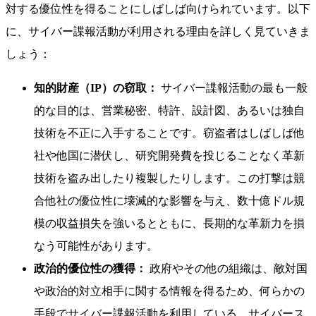
対する優位性を得ることにしばしば向けられています。以下
に、サイバー諜報活動が利用される理由を詳しく見ていきま
しょう：
知的財産（IP）の窃取：
サイバー諜報活動の最も一般
的な目的は、営業秘密、特許、設計図、あるいは独自
技術を不正に入手することです。窃盗者はしばしば他
社や他国に潜伏し、研究開発費を投じることなく革新
技術を盗み出したり複製したりします。この打撃は競
合他社の優位性に壊滅的な影響を与え、数十億ドル規
模の収益損失を強いるとともに、長期的な革新力を損
なう可能性があります。
政治的優位性の獲得：
政府やその他の組織は、敵対国
や政治的対立相手に関する情報を得るため、何らかの
手段でサイバー諜報活動を利用している。サイバース