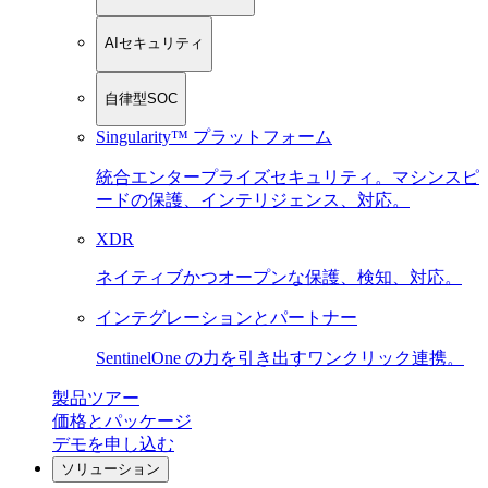
AIセキュリティ
自律型SOC
Singularity™ プラットフォーム
統合エンタープライズセキュリティ。マシンスピ
ードの保護、インテリジェンス、対応。
XDR
ネイティブかつオープンな保護、検知、対応。
インテグレーションとパートナー
SentinelOne の力を引き出すワンクリック連携。
製品ツアー
価格とパッケージ
デモを申し込む
ソリューション