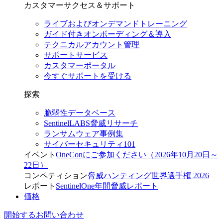
カスタマーサクセス＆サポート
ライブおよびオンデマンドトレーニング
ガイド付きオンボーディング＆導入
テクニカルアカウント管理
サポートサービス
カスタマーポータル
今すぐサポートを受ける
探索
脆弱性データベース
SentinelLABS脅威リサーチ
ランサムウェア事例集
サイバーセキュリティ101
イベント
OneConにご参加ください（2026年10月20日～
22日）
コンペティション
脅威ハンティング世界選手権 2026
レポート
SentinelOne年間脅威レポート
価格
開始する
お問い合わせ