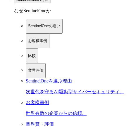
なぜSentinelOneか
SentinelOneの違い
お客様事例
比較
業界評価
SentinelOneを選ぶ理由
次世代を守るAI駆動型サイバーセキュリティ。
お客様事例
世界有数の企業からの信頼。
業界賞・評価