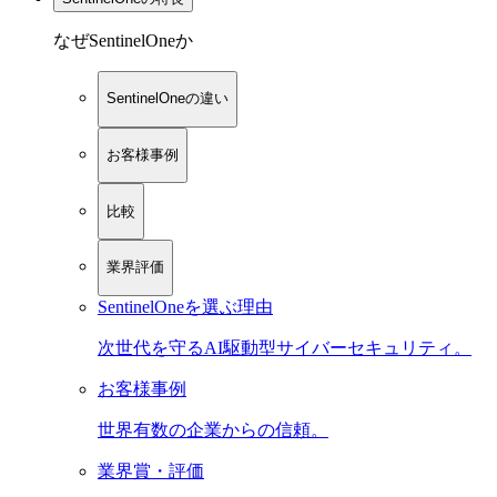
なぜSentinelOneか
SentinelOneの違い
お客様事例
比較
業界評価
SentinelOneを選ぶ理由
次世代を守るAI駆動型サイバーセキュリティ。
お客様事例
世界有数の企業からの信頼。
業界賞・評価