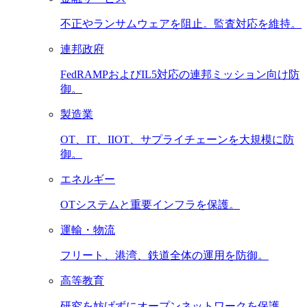
不正やランサムウェアを阻止。監査対応を維持。
連邦政府
FedRAMPおよびIL5対応の連邦ミッション向け防
御。
製造業
OT、IT、IIOT、サプライチェーンを大規模に防
御。
エネルギー
OTシステムと重要インフラを保護。
運輸・物流
フリート、港湾、鉄道全体の運用を防御。
高等教育
研究を妨げずにオープンネットワークを保護。