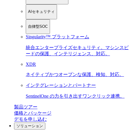
AIセキュリティ
自律型SOC
Singularity™ プラットフォーム
統合エンタープライズセキュリティ。マシンスピ
ードの保護、インテリジェンス、対応。
XDR
ネイティブかつオープンな保護、検知、対応。
インテグレーションとパートナー
SentinelOne の力を引き出すワンクリック連携。
製品ツアー
価格とパッケージ
デモを申し込む
ソリューション