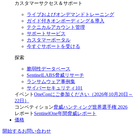
カスタマーサクセス＆サポート
ライブおよびオンデマンドトレーニング
ガイド付きオンボーディング＆導入
テクニカルアカウント管理
サポートサービス
カスタマーポータル
今すぐサポートを受ける
探索
脆弱性データベース
SentinelLABS脅威リサーチ
ランサムウェア事例集
サイバーセキュリティ101
イベント
OneConにご参加ください（2026年10月20日～
22日）
コンペティション
脅威ハンティング世界選手権 2026
レポート
SentinelOne年間脅威レポート
価格
開始する
お問い合わせ