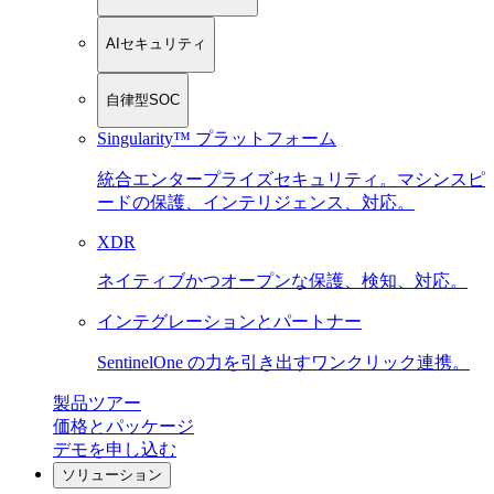
AIセキュリティ
自律型SOC
Singularity™ プラットフォーム
統合エンタープライズセキュリティ。マシンスピ
ードの保護、インテリジェンス、対応。
XDR
ネイティブかつオープンな保護、検知、対応。
インテグレーションとパートナー
SentinelOne の力を引き出すワンクリック連携。
製品ツアー
価格とパッケージ
デモを申し込む
ソリューション