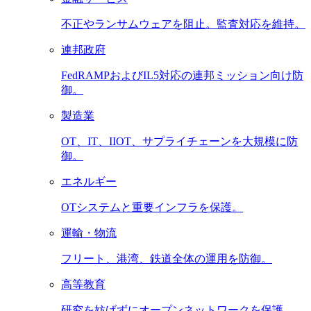
不正やランサムウェアを阻止。監査対応を維持。
連邦政府
FedRAMPおよびIL5対応の連邦ミッション向け防
御。
製造業
OT、IT、IIOT、サプライチェーンを大規模に防
御。
エネルギー
OTシステムと重要インフラを保護。
運輸・物流
フリート、港湾、鉄道全体の運用を防御。
高等教育
研究を妨げずにオープンネットワークを保護。