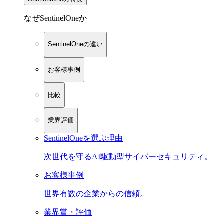
なぜSentinelOneか
SentinelOneの違い
お客様事例
比較
業界評価
SentinelOneを選ぶ理由
次世代を守るAI駆動型サイバーセキュリティ。
お客様事例
世界有数の企業からの信頼。
業界賞・評価