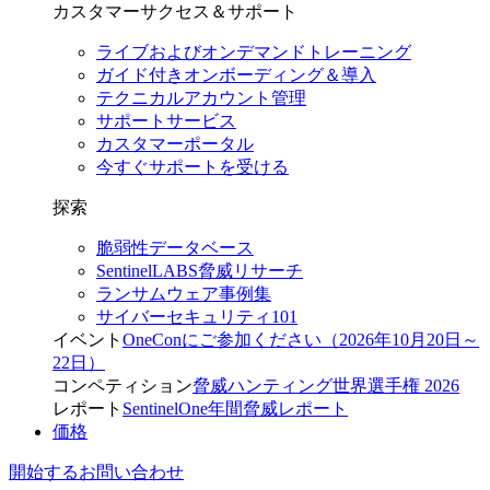
カスタマーサクセス＆サポート
ライブおよびオンデマンドトレーニング
ガイド付きオンボーディング＆導入
テクニカルアカウント管理
サポートサービス
カスタマーポータル
今すぐサポートを受ける
探索
脆弱性データベース
SentinelLABS脅威リサーチ
ランサムウェア事例集
サイバーセキュリティ101
イベント
OneConにご参加ください（2026年10月20日～
22日）
コンペティション
脅威ハンティング世界選手権 2026
レポート
SentinelOne年間脅威レポート
価格
開始する
お問い合わせ