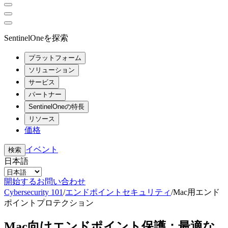
SentinelOneを探索
プラットフォーム
ソリューション
サービス
パートナー
SentinelOneの特長
リソース
価格
イベント
検索
日本語
開始する
お問い合わせ
Cybersecurity 101
/
エンドポイントセキュリティ
/
Mac用エンド
ポイントプロテクション
Mac向けエンドポイント保護：最適な