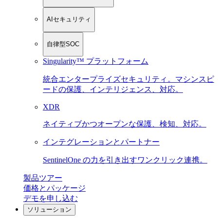
AIセキュリティ
自律型SOC
Singularity™ プラットフォーム
統合エンタープライズセキュリティ。マシンスピ
ードの保護、インテリジェンス、対応。
XDR
ネイティブかつオープンな保護、検知、対応。
インテグレーションとパートナー
SentinelOne の力を引き出すワンクリック連携。
製品ツアー
価格とパッケージ
デモを申し込む
ソリューション