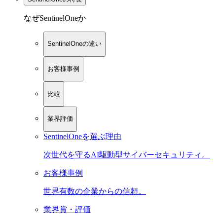
なぜSentinelOneか
SentinelOneの違い
お客様事例
比較
業界評価
SentinelOneを選ぶ理由
次世代を守るAI駆動型サイバーセキュリティ。
お客様事例
世界有数の企業からの信頼。
業界賞・評価