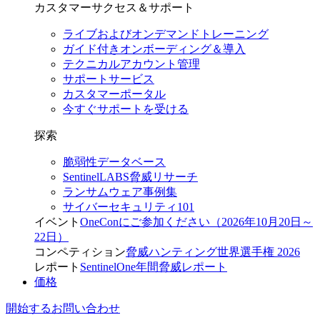
カスタマーサクセス＆サポート
ライブおよびオンデマンドトレーニング
ガイド付きオンボーディング＆導入
テクニカルアカウント管理
サポートサービス
カスタマーポータル
今すぐサポートを受ける
探索
脆弱性データベース
SentinelLABS脅威リサーチ
ランサムウェア事例集
サイバーセキュリティ101
イベント
OneConにご参加ください（2026年10月20日～
22日）
コンペティション
脅威ハンティング世界選手権 2026
レポート
SentinelOne年間脅威レポート
価格
開始する
お問い合わせ