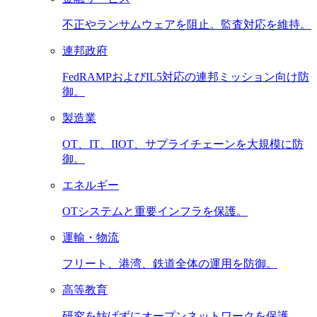
不正やランサムウェアを阻止。監査対応を維持。
連邦政府
FedRAMPおよびIL5対応の連邦ミッション向け防
御。
製造業
OT、IT、IIOT、サプライチェーンを大規模に防
御。
エネルギー
OTシステムと重要インフラを保護。
運輸・物流
フリート、港湾、鉄道全体の運用を防御。
高等教育
研究を妨げずにオープンネットワークを保護。