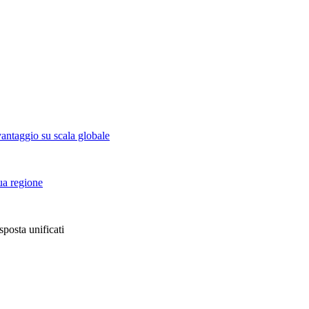
vantaggio su scala globale
tua regione
sposta unificati