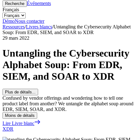
Événements
Recherche
Français
Démo
Nous contacter
Ressources
/
Livres blancs
/
Untangling the Cybersecurity Alphabet
Soup: From EDR, SIEM, and SOAR to XDR
29 mars 2022
Untangling the Cybersecurity
Alphabet Soup: From EDR,
SIEM, and SOAR to XDR
Plus de détails...
Confused by vendor offerings and wondering how to tell one
product label from another? We untangle the alphabet soup around
EDR, SIEM, SOAR, and XDR.
Moins de détails
Lire Livre blanc
XDR
Untangling the Cybersecurity Alphabet Soup: From EDR, SIEM,