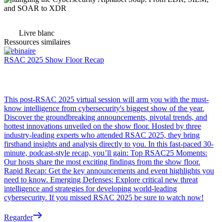
and SOAR to XDR
Livre blanc
Ressources similaires
Webinaire
RSAC 2025 Show Floor Recap
This post-RSAC 2025 virtual session will arm you with the must-
know intelligence from cybersecurity's biggest show of the year.
Discover the groundbreaking announcements, pivotal trends, and
hottest innovations unveiled on the show floor. Hosted by three
industry-leading experts who attended RSAC 2025, they bring
firsthand insights and analysis directly to you. In this fast-paced 30-
minute, podcast-style recap, you’ll gain: Top RSAC25 Moments:
Our hosts share the most exciting findings from the show floor.
Rapid Recap: Get the key announcements and event highlights you
need to know. Emerging Defenses: Explore critical new threat
intelligence and strategies for developing world-leading
cybersecurity. If you missed RSAC 2025 be sure to watch now!
Regarder