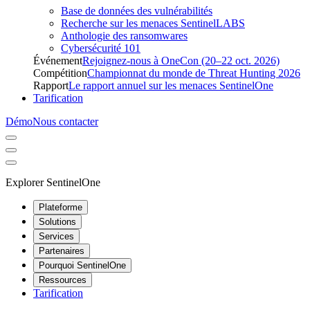
Base de données des vulnérabilités
Recherche sur les menaces SentinelLABS
Anthologie des ransomwares
Cybersécurité 101
Événement
Rejoignez-nous à OneCon (20–22 oct. 2026)
Compétition
Championnat du monde de Threat Hunting 2026
Rapport
Le rapport annuel sur les menaces SentinelOne
Tarification
Démo
Nous contacter
Explorer SentinelOne
Plateforme
Solutions
Services
Partenaires
Pourquoi SentinelOne
Ressources
Tarification