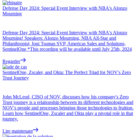
Webinaire
Defense Day 2024: Special Event Interview with NBA's Alonzo
Mourning
Defense Day 2024: Special Event Interview with NBA's Alonzo
Mourning! Speakers: Alonzo Mourning, NBA All-Star and
Philanthropist; Joni Tsumas SVP, Americas Sales and Solutions,
SentinelOne *This recording will be available until July 25th, 2024
Regarder
Étude de cas
SentinelOne, Zscaler, and Okta: The Perfect Triad for NOV's Zero
Trust Journey
John McLeod, CISO of NOV, discusses how his company's Zero
Trust journey is a relationship between its different technologies and
NOV's people and processes bringing those technologies to fruition.
Learn how SentinelOne, Zscaler and Okta play a pivotal role in that
journey.
Lire maintenant
Présentation de la solution