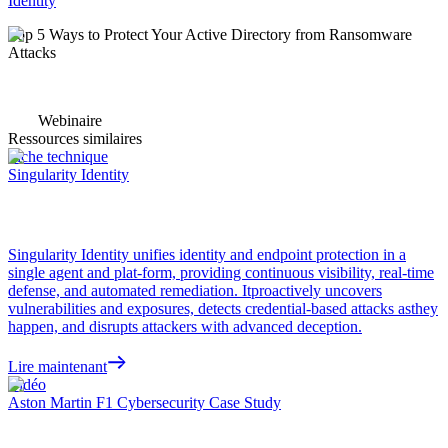
Identity
Top 5 Ways to Protect Your Active Directory from Ransomware
Attacks
Webinaire
Ressources similaires
Fiche technique
Singularity Identity
Singularity Identity unifies identity and endpoint protection in a
single agent and plat-form, providing continuous visibility, real-time
defense, and automated remediation. Itproactively uncovers
vulnerabilities and exposures, detects credential-based attacks asthey
happen, and disrupts attackers with advanced deception.
Lire maintenant
Vidéo
Aston Martin F1 Cybersecurity Case Study