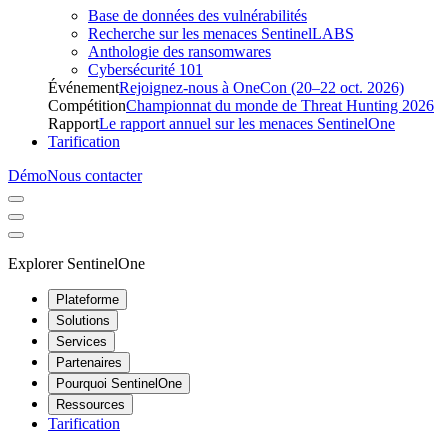
Base de données des vulnérabilités
Recherche sur les menaces SentinelLABS
Anthologie des ransomwares
Cybersécurité 101
Événement
Rejoignez-nous à OneCon (20–22 oct. 2026)
Compétition
Championnat du monde de Threat Hunting 2026
Rapport
Le rapport annuel sur les menaces SentinelOne
Tarification
Démo
Nous contacter
Explorer SentinelOne
Plateforme
Solutions
Services
Partenaires
Pourquoi SentinelOne
Ressources
Tarification