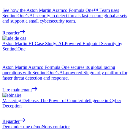
See how the Aston Martin Aramco Formula One™ Team uses
SentinelOne’s AI security to detect threats fast, secure global assets
and support a small cybersecurity team.
Regarder
Étude de cas
Aston Martin F1 Case Study: AI-Powered Endpoint Security by
SentinelOne
Aston Martin Aramco Formula One secures its global racing
operations with SentinelOne’s AI-powered Singularity platform for
faster threat detection and response.
Lire maintenant
Webinaire
Mastering Defense: The Power of Counterintelligence in Cyber
Deception
Regarder
Demander une démo
Nous contacter