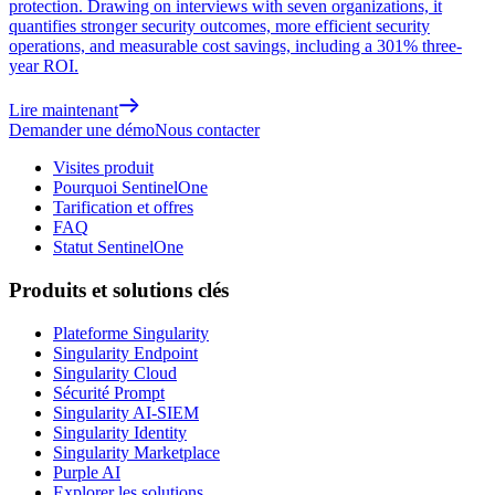
protection. Drawing on interviews with seven organizations, it
quantifies stronger security outcomes, more efficient security
operations, and measurable cost savings, including a 301% three-
year ROI.
Lire maintenant
Demander une démo
Nous contacter
Visites produit
Pourquoi SentinelOne
Tarification et offres
FAQ
Statut SentinelOne
Produits et solutions clés
Plateforme Singularity
Singularity Endpoint
Singularity Cloud
Sécurité Prompt
Singularity AI-SIEM
Singularity Identity
Singularity Marketplace
Purple AI
Explorer les solutions