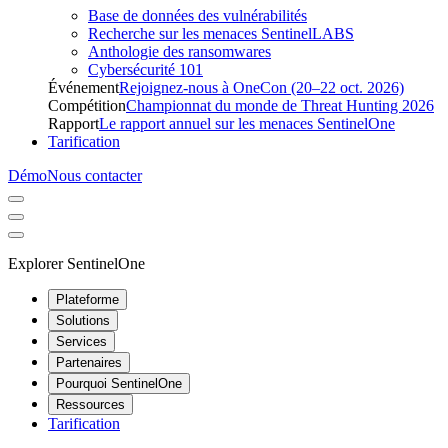
Base de données des vulnérabilités
Recherche sur les menaces SentinelLABS
Anthologie des ransomwares
Cybersécurité 101
Événement
Rejoignez-nous à OneCon (20–22 oct. 2026)
Compétition
Championnat du monde de Threat Hunting 2026
Rapport
Le rapport annuel sur les menaces SentinelOne
Tarification
Démo
Nous contacter
Explorer SentinelOne
Plateforme
Solutions
Services
Partenaires
Pourquoi SentinelOne
Ressources
Tarification