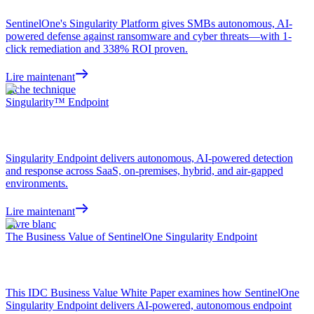
SentinelOne's Singularity Platform gives SMBs autonomous, AI-
powered defense against ransomware and cyber threats—with 1-
click remediation and 338% ROI proven.
Lire maintenant
Fiche technique
Singularity™ Endpoint
Singularity Endpoint delivers autonomous, AI-powered detection
and response across SaaS, on-premises, hybrid, and air-gapped
environments.
Lire maintenant
Livre blanc
The Business Value of SentinelOne Singularity Endpoint
This IDC Business Value White Paper examines how SentinelOne
Singularity Endpoint delivers AI-powered, autonomous endpoint