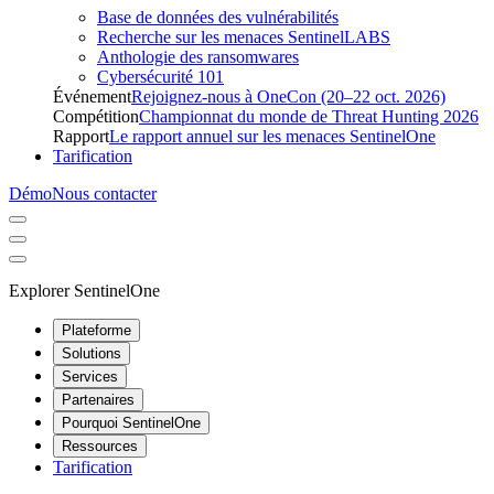
Base de données des vulnérabilités
Recherche sur les menaces SentinelLABS
Anthologie des ransomwares
Cybersécurité 101
Événement
Rejoignez-nous à OneCon (20–22 oct. 2026)
Compétition
Championnat du monde de Threat Hunting 2026
Rapport
Le rapport annuel sur les menaces SentinelOne
Tarification
Démo
Nous contacter
Explorer SentinelOne
Plateforme
Solutions
Services
Partenaires
Pourquoi SentinelOne
Ressources
Tarification