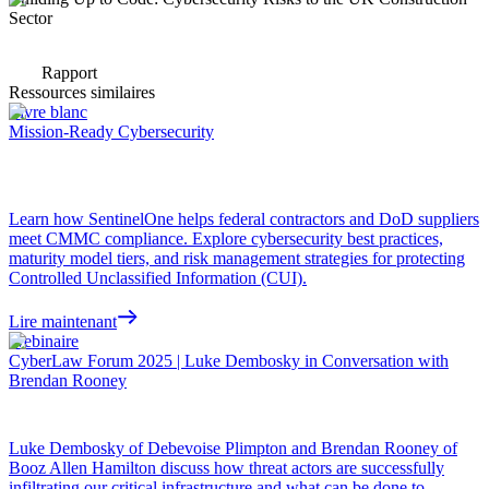
Sector
Rapport
Ressources similaires
Livre blanc
Mission-Ready Cybersecurity
Learn how SentinelOne helps federal contractors and DoD suppliers
meet CMMC compliance. Explore cybersecurity best practices,
maturity model tiers, and risk management strategies for protecting
Controlled Unclassified Information (CUI).
Lire maintenant
Webinaire
CyberLaw Forum 2025 | Luke Dembosky in Conversation with
Brendan Rooney
Luke Dembosky of Debevoise Plimpton and Brendan Rooney of
Booz Allen Hamilton discuss how threat actors are successfully
infiltrating our critical infrastructure and what can be done to