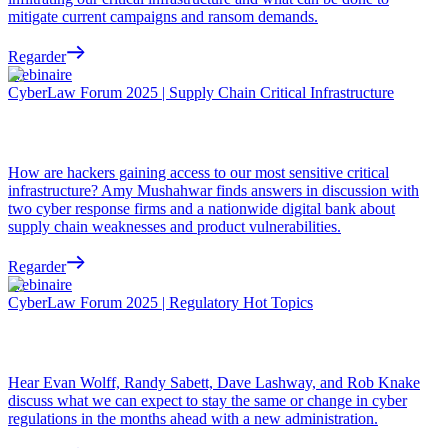
mitigate current campaigns and ransom demands.
Regarder
Webinaire
CyberLaw Forum 2025 | Supply Chain Critical Infrastructure
How are hackers gaining access to our most sensitive critical
infrastructure? Amy Mushahwar finds answers in discussion with
two cyber response firms and a nationwide digital bank about
supply chain weaknesses and product vulnerabilities.
Regarder
Webinaire
CyberLaw Forum 2025 | Regulatory Hot Topics
Hear Evan Wolff, Randy Sabett, Dave Lashway, and Rob Knake
discuss what we can expect to stay the same or change in cyber
regulations in the months ahead with a new administration.