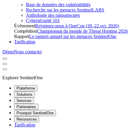
Base de données des vulnérabilités
Recherche sur les menaces SentinelLABS
Anthologie des ransomwares
Cybersécurité 101
Événement
Rejoignez-nous à OneCon (20–22 oct. 2026)
Compétition
Championnat du monde de Threat Hunting 2026
Rapport
Le rapport annuel sur les menaces SentinelOne
Tarification
Démo
Nous contacter
Explorer SentinelOne
Plateforme
Solutions
Services
Partenaires
Pourquoi SentinelOne
Ressources
Tarification