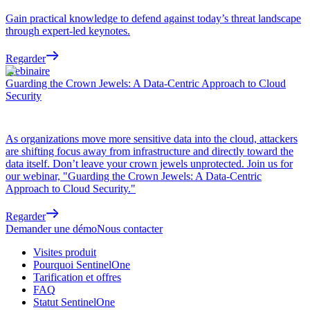
Gain practical knowledge to defend against today’s threat landscape
through expert-led keynotes.
Regarder
Webinaire
Guarding the Crown Jewels: A Data-Centric Approach to Cloud
Security
As organizations move more sensitive data into the cloud, attackers
are shifting focus away from infrastructure and directly toward the
data itself. Don’t leave your crown jewels unprotected. Join us for
our webinar, "Guarding the Crown Jewels: A Data-Centric
Approach to Cloud Security."
Regarder
Demander une démo
Nous contacter
Visites produit
Pourquoi SentinelOne
Tarification et offres
FAQ
Statut SentinelOne