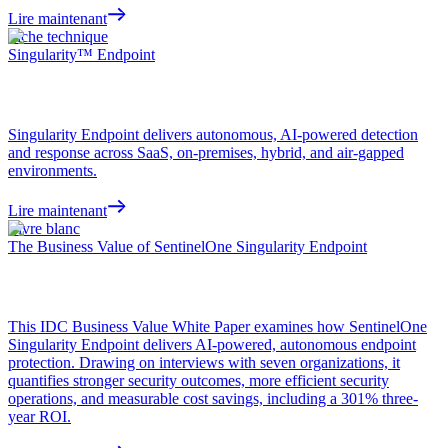
Lire maintenant
Fiche technique
Singularity™ Endpoint
Singularity Endpoint delivers autonomous, AI-powered detection
and response across SaaS, on-premises, hybrid, and air-gapped
environments.
Lire maintenant
Livre blanc
The Business Value of SentinelOne Singularity Endpoint
This IDC Business Value White Paper examines how SentinelOne
Singularity Endpoint delivers AI-powered, autonomous endpoint
protection. Drawing on interviews with seven organizations, it
quantifies stronger security outcomes, more efficient security
operations, and measurable cost savings, including a 301% three-
year ROI.