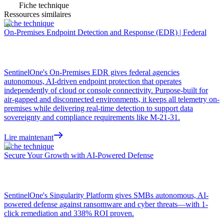
Fiche technique
Ressources similaires
Fiche technique
On-Premises Endpoint Detection and Response (EDR) | Federal
SentinelOne's On-Premises EDR gives federal agencies
autonomous, AI-driven endpoint protection that operates
independently of cloud or console connectivity. Purpose-built for
air-gapped and disconnected environments, it keeps all telemetry on-
premises while delivering real-time detection to support data
sovereignty and compliance requirements like M-21-31.
Lire maintenant
Fiche technique
Secure Your Growth with AI-Powered Defense
SentinelOne's Singularity Platform gives SMBs autonomous, AI-
powered defense against ransomware and cyber threats—with 1-
click remediation and 338% ROI proven.