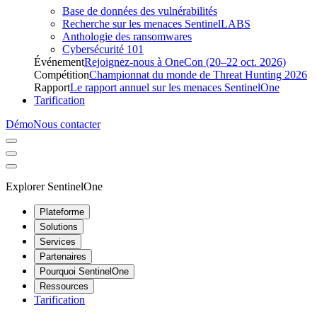
Base de données des vulnérabilités
Recherche sur les menaces SentinelLABS
Anthologie des ransomwares
Cybersécurité 101
Événement
Rejoignez-nous à OneCon (20–22 oct. 2026)
Compétition
Championnat du monde de Threat Hunting 2026
Rapport
Le rapport annuel sur les menaces SentinelOne
Tarification
Démo
Nous contacter
Explorer SentinelOne
Plateforme
Solutions
Services
Partenaires
Pourquoi SentinelOne
Ressources
Tarification