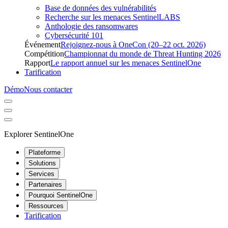
Base de données des vulnérabilités
Recherche sur les menaces SentinelLABS
Anthologie des ransomwares
Cybersécurité 101
Événement
Rejoignez-nous à OneCon (20–22 oct. 2026)
Compétition
Championnat du monde de Threat Hunting 2026
Rapport
Le rapport annuel sur les menaces SentinelOne
Tarification
Démo
Nous contacter
Explorer SentinelOne
Plateforme
Solutions
Services
Partenaires
Pourquoi SentinelOne
Ressources
Tarification