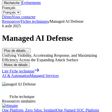
Événements
Recherche
Français
Démo
Nous contacter
Ressources
/
Fiches techniques
/
Managed AI Defense
6 août 2025
Managed AI Defense
Plus de détails...
Unifying Visibility, Accelerating Response, and Maximizing
Efficiency Across the Expanding Attack Surface
Moins de détails
Lire Fiche technique
AI & Automation
Managed Services
Managed AI Defense
Fiche technique
Ressources similaires
Webinaire
One Platform, Zero Silos: SentinelOne Named SOC Platform