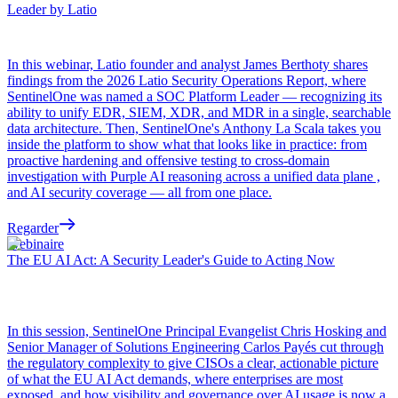
Leader by Latio
In this webinar, Latio founder and analyst James Berthoty shares
findings from the 2026 Latio Security Operations Report, where
SentinelOne was named a SOC Platform Leader — recognizing its
ability to unify EDR, SIEM, XDR, and MDR in a single, searchable
data architecture. Then, SentinelOne's Anthony La Scala takes you
inside the platform to show what that looks like in practice: from
proactive hardening and offensive testing to cross-domain
investigation with Purple AI reasoning across a unified data plane ,
and AI security coverage — all from one place.
Regarder
Webinaire
The EU AI Act: A Security Leader's Guide to Acting Now
In this session, SentinelOne Principal Evangelist Chris Hosking and
Senior Manager of Solutions Engineering Carlos Payés cut through
the regulatory complexity to give CISOs a clear, actionable picture
of what the EU AI Act demands, where enterprises are most
exposed, and how visibility and governance over AI usage is now a