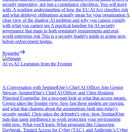
security imperative, not just a compliance checkbox. You will leave
with: A working understanding of how the EU AI Act classifies risk
and what deployer obligations actually mean for your organisation A
clear view of the shadow AI problem and why you cannot comply
with what you cannot see A practical baseline for AI security
governance that maps to both regulatory requirements and real-
world enterprise risk This is a security leader's guide to acting now,
before enforcement begins.
Regarder
Webinaire
AI vs AI: Learnings from the Frontier
A Conversation with SentinelOne’s Chief AI Officer Join Gregor
Stewart, SentinelOne's Chief AI Officer, and Chris Hosking,
Principal Evangelist, for a two-part look at what that access means.
Gregor takes the frontier view: how fast these models are moving,
and what that changes about the assumptions built into today's
security model. Chris takes the defender's view: how SentinelOne
puts that same intelligence to work protecting your environment
right now. What you'll learn: What programs like Glasswing,
Daybreak, Trusted Access for Cyber (TAC), and Anthropic's Cyber