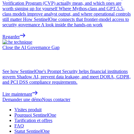
Verification Program (CVP) actually mean, and which ones are
worth signing up for yourself Where Mythos-class and GPT-5.5-
class models improve analyst output, and where operational controls
still matter How SentinelOne connects that frontier-model access to
security governance A look inside the hands-on work
Regarder
Fiche technique
Close the AI Governance Gap
See how SentinelOne's Prompt Security helps financial institutions
govern Shadow AI, prevent data leakage, and meet DORA, GDPR,
and PCI DSS compliance requirements.
Lire maintenant
Demander une démo
Nous contacter
Visites produit
Pourquoi SentinelOne
Tarification et offres
FAQ
Statut SentinelOne