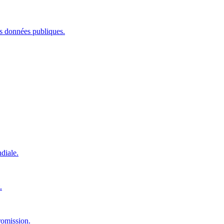
les données publiques.
diale.
.
romission.