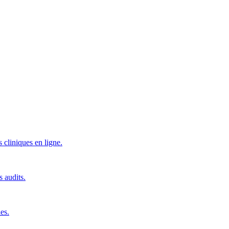
 cliniques en ligne.
s audits.
es.