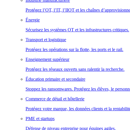
Industrie manufacturière
Protégez l’OT, l’IT, l’IIOT et les chaînes d’approvisionn
Énergie
Sécurisez les systèmes OT et les infrastructures critiques.
Transport et logistique
Protégez les opérations sur la flotte, les ports et le rail.
Enseignement supérieur
Protégez les réseaux ouverts sans ralentir la recherche.
Éducation primaire et secondaire
Stoppez les ransomwares. Protégez les élèves, le personne
Commerce de détail et hôtellerie
Protégez votre marque, les données clients et la rentabilit
PME et startups
Défense de niveau entreprise pour équipes agiles.